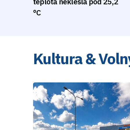
teplota neklesla pod 25,2
°C
Kultura & Voln