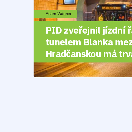
Adam Wágner
PID zveřejnil jízdní 
tunelem Blanka mezi
Hradčanskou má trv