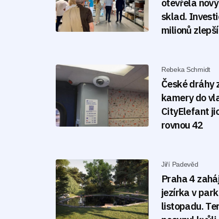
otevřela nový
sklad. Invest
milionů zlepš
Rebeka Schmidt
České dráhy 
kamery do vl
CityElefant j
rovnou 42
Jiří Padevěd
Praha 4 zaháj
jezírka v par
listopadu. Te