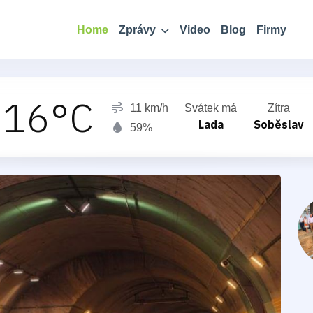
Home
Zprávy
Video
Blog
Firmy
16°C
11 km/h
Svátek má
Zítra
Lada
Soběslav
59%