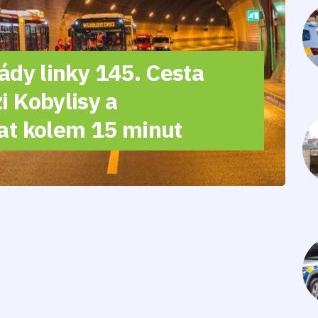
řády linky 145. Cesta
 Kobylisy a
at kolem 15 minut