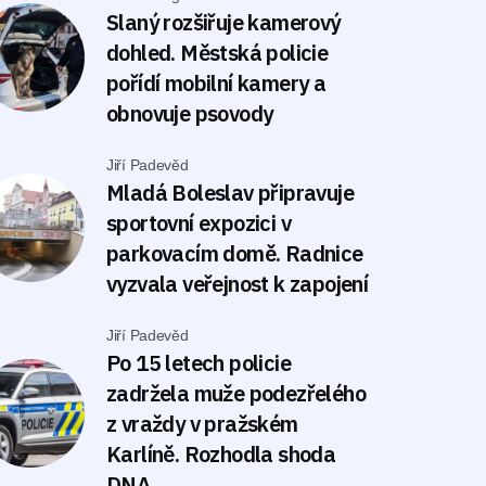
Slaný rozšiřuje kamerový
dohled. Městská policie
pořídí mobilní kamery a
obnovuje psovody
Jiří Padevěd
Mladá Boleslav připravuje
sportovní expozici v
parkovacím domě. Radnice
vyzvala veřejnost k zapojení
Jiří Padevěd
Po 15 letech policie
zadržela muže podezřelého
z vraždy v pražském
Karlíně. Rozhodla shoda
DNA