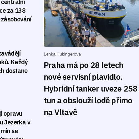
 centrální
ice za 138
í zásobování
zavádějí
Lenka Hubingerová
aků. Každý
Praha má po 28 letech
ich dostane
nové servisní plavidlo.
Hybridní tanker uveze 258
tun a obslouží lodě přímo
na Vltavě
í opravu
ku Jezerka v
rmín se