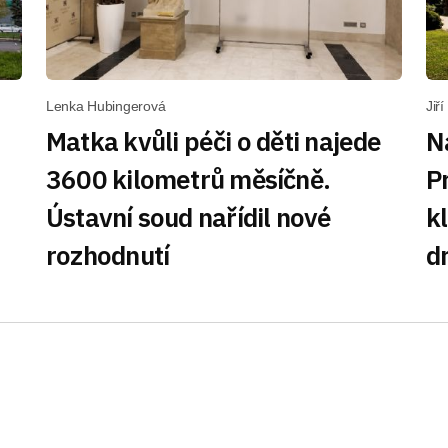
Lenka Hubingerová
Jiř
Matka kvůli péči o děti najede
N
3600 kilometrů měsíčně.
P
Ústavní soud nařídil nové
k
rozhodnutí
d