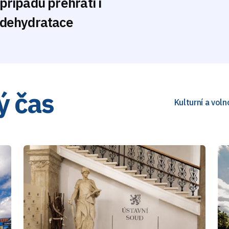
případů přehřátí i
dehydratace
ý čas
Kulturní a vol