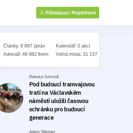
Registrace
Přihlášení /
Články: 8 897 zpráv
Kalendář: 0 akcí
Adresář: 48 982 firem
Volná místa: 31 137
Rebeka Schmidt
Pod budoucí tramvajovou
tratí na Václavském
náměstí uložili časovou
schránku pro budoucí
generace
Adam Wágner