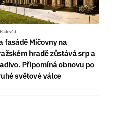
í Padevěd
a fasádě Míčovny na
ražském hradě zůstává srp a
ladivo. Připomíná obnovu po
ruhé světové válce