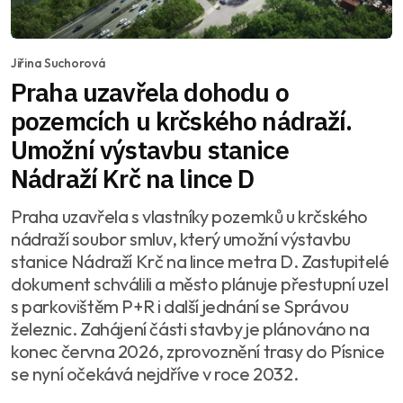
Jiřina Suchorová
Praha uzavřela dohodu o
pozemcích u krčského nádraží.
Umožní výstavbu stanice
Nádraží Krč na lince D
Praha uzavřela s vlastníky pozemků u krčského
nádraží soubor smluv, který umožní výstavbu
stanice Nádraží Krč na lince metra D. Zastupitelé
dokument schválili a město plánuje přestupní uzel
s parkovištěm P+R i další jednání se Správou
železnic. Zahájení části stavby je plánováno na
konec června 2026, zprovoznění trasy do Písnice
se nyní očekává nejdříve v roce 2032.