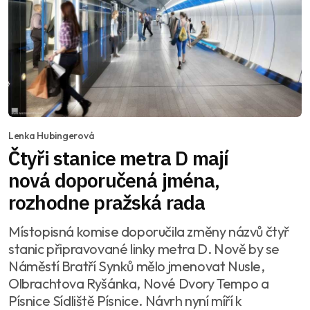
Lenka Hubingerová
Čtyři stanice metra D mají
nová doporučená jména,
rozhodne pražská rada
Místopisná komise doporučila změny názvů čtyř
stanic připravované linky metra D. Nově by se
Náměstí Bratří Synků mělo jmenovat Nusle,
Olbrachtova Ryšánka, Nové Dvory Tempo a
Písnice Sídliště Písnice. Návrh nyní míří k