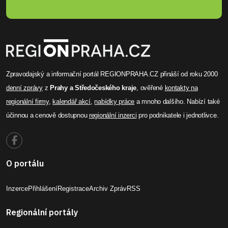
Zpravodajský a informační portál REGIONPRAHA.CZ přináší od roku 2000
denní zprávy
z
Prahy a Středočeského kraje
, ověřené
kontakty na
regionální firmy
,
kalendář akcí
,
nabídky práce
a mnoho dalšího. Nabízí také
účinnou a cenově dostupnou
regionální inzerci
pro podnikatele i jednotlivce.
O portálu
Inzerce
Přihlášení
Registrace
Archiv Zpráv
RSS
Regionální portály