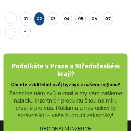
01
02
03
04
05
06
07
»
Podnikáte v Praze a Středočeském
kraji?
Chcete zviditelnit svůj byznys v našem regionu?
Zanechte nám svůj e-mail a my vám zašleme
nabídku inzertních produktů šitou na míru
přesně pro vás. Reklama u nás osloví ty
správné lidi – vaše budoucí zákazníky!
REGIONÁLNÍ INZERCE