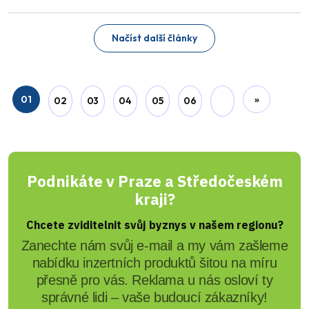
Načíst další články
01
»
02
03
04
05
06
Podnikáte v Praze a Středočeském
kraji?
Chcete zviditelnit svůj byznys v našem regionu?
Zanechte nám svůj e-mail a my vám zašleme
nabídku inzertních produktů šitou na míru
přesně pro vás. Reklama u nás osloví ty
správné lidi – vaše budoucí zákazníky!