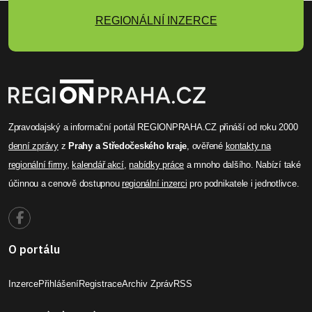
REGIONÁLNÍ INZERCE
Zpravodajský a informační portál REGIONPRAHA.CZ přináší od roku 2000
denní zprávy
z
Prahy a Středočeského kraje
, ověřené
kontakty na
regionální firmy
,
kalendář akcí
,
nabídky práce
a mnoho dalšího. Nabízí také
účinnou a cenově dostupnou
regionální inzerci
pro podnikatele i jednotlivce.
O portálu
Inzerce
Přihlášení
Registrace
Archiv Zpráv
RSS