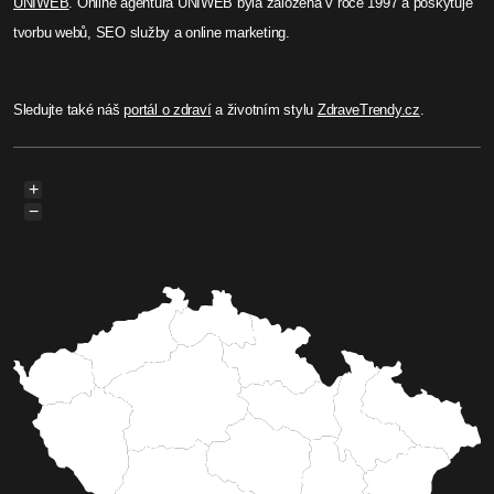
UNIWEB
. Online agentura UNIWEB byla založená v roce 1997 a poskytuje
tvorbu webů, SEO služby a online marketing.
Sledujte také náš
portál o zdraví
a životním stylu
ZdraveTrendy.cz
.
+
−