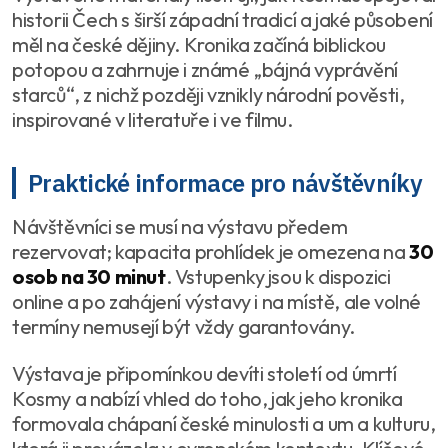
historii Čech s širší západní tradicí a jaké působení
měl na české dějiny. Kronika začíná biblickou
potopou a zahrnuje i známé „bájná vyprávění
starců“, z nichž později vznikly národní pověsti,
inspirované v literatuře i ve filmu.
Praktické informace pro návštěvníky
Návštěvníci se musí na výstavu předem
rezervovat; kapacita prohlídek je omezena na
30
osob na 30 minut
. Vstupenky jsou k dispozici
online a po zahájení výstavy i na místě, ale volné
termíny nemusejí být vždy garantovány.
Výstava je připomínkou devíti století od úmrtí
Kosmy a nabízí vhled do toho, jak jeho kronika
formovala chápaní české minulosti a um a kulturu,