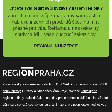
Chcete zviditelnit svůj byznys v našem regionu?
Zanechte nám svůj e-mail a my vám zašleme
nabídku inzertních produktů šitou na míru
přesně pro vás. Reklama u nás osloví ty
správné lidi – vaše budoucí zákazníky!
REGIONÁLNÍ INZERCE
Zpravodajský a informační portál REGIONPRAHA.CZ přináší od roku 2000
denní zprávy
z
Prahy a Středočeského kraje
, ověřené
kontakty na
regionální firmy
,
kalendář akcí
,
nabídky práce
a mnoho dalšího. Nabízí také
účinnou a cenově dostupnou
regionální inzerci
pro podnikatele i jednotlivce.