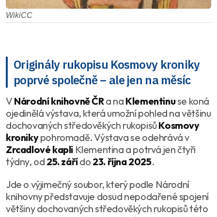
WikiCC
Originály rukopisu Kosmovy kroniky
poprvé společně – ale jen na měsíc
V
Národní knihovně ČR
a na
Klementinu
se koná
ojedinělá výstava, která umožní pohled na většinu
dochovaných středověkých rukopisů
Kosmovy
kroniky
pohromadě. Výstava se odehrává v
Zrcadlové kapli
Klementina a potrvá jen čtyři
týdny, od
25. září
do
23. října 2025
.
Jde o výjimečný soubor, který podle Národní
knihovny představuje dosud nepodařené spojení
většiny dochovaných středověkých rukopisů této