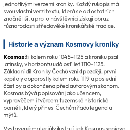
jednotlivými verzemi kroniky. Každý rukopis má
svou vlastní verzi textu, která se od ostatních
značně liší, a proto návštěvníci získají obraz
různorodosti středověké kronikářské tradice.
Historie a význam Kosmovy kroniky
Kosmas
žil kolem roku 1045–1125 a kroniku psal
latinsky, v horizontu událostí let 1110–1125.
Základní díl Kroniky Čechů vznikl později, první
kapitoly doporostly kolem roku 1119 a poslední
část byla dokončena před autorovým skonom.
Kosmas bývá popisován jako učencem,
vypravěčem i tvůrcem tuzemské historické
paměti, který přinesl Čechům řadu legend a
mýtů.
Vystavené materiály ilustrují, jak Kosmas spojoval