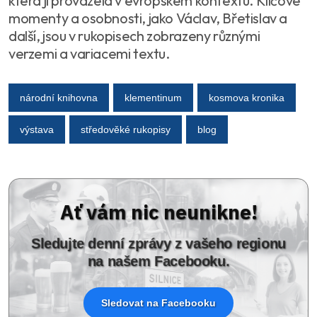
která ji provázela v evropském kontextu. Klíčové
momenty a osobnosti, jako Václav, Břetislav a
další, jsou v rukopisech zobrazeny různými
verzemi a variacemi textu.
národní knihovna
klementinum
kosmova kronika
výstava
středověké rukopisy
blog
Ať vám nic neunikne!
Sledujte denní zprávy z vašeho regionu
na našem Facebooku.
Sledovat na Facebooku