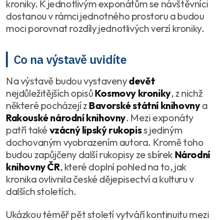
kroniky. K jednotlivým exponátům se návštěvníci
dostanou v rámci jednotného prostoru a budou
moci porovnat rozdíly jednotlivých verzí kroniky.
Co na výstavě uvidíte
Na výstavě budou vystaveny
devět
nejdůležitějších opisů
Kosmovy kroniky
, z nichž
některé pocházejí z
Bavorské státní knihovny
a
Rakouské národní knihovny
. Mezi exponáty
patří také
vzácný lipský rukopis
s jediným
dochovaným vyobrazením autora. Kromě toho
budou zapůjčeny další rukopisy ze sbírek
Národní
knihovny ČR
, které doplní pohled na to, jak
kronika ovlivnila české dějepisectví a kulturu v
dalších stoletích.
Ukázkou téměř pět století vytváří kontinuitu mezi