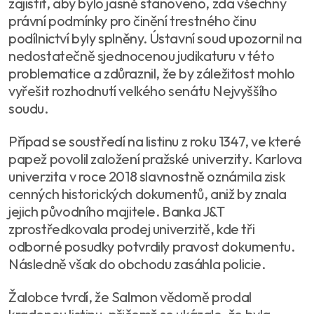
zajistit, aby bylo jasně stanoveno, zda všechny
právní podmínky pro činění trestného činu
podílnictví byly splněny. Ústavní soud upozornil na
nedostatečně sjednocenou judikaturu v této
problematice a zdůraznil, že by záležitost mohlo
vyřešit rozhodnutí velkého senátu Nejvyššího
soudu.
Případ se soustředí na listinu z roku 1347, ve které
papež povolil založení pražské univerzity. Karlova
univerzita v roce 2018 slavnostně oznámila zisk
cenných historických dokumentů, aniž by znala
jejich původního majitele. Banka J&T
zprostředkovala prodej univerzitě, kde tři
odborné posudky potvrdily pravost dokumentu.
Následně však do obchodu zasáhla policie.
Žalobce tvrdí, že Salmon vědomě prodal