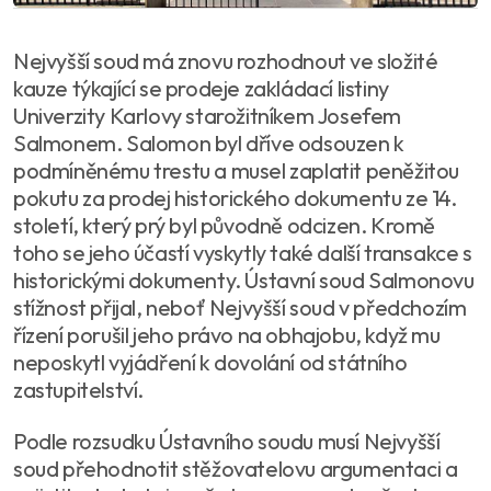
Nejvyšší soud má znovu rozhodnout ve složité
kauze týkající se prodeje zakládací listiny
Univerzity Karlovy starožitníkem Josefem
Salmonem. Salomon byl dříve odsouzen k
podmíněnému trestu a musel zaplatit peněžitou
pokutu za prodej historického dokumentu ze 14.
století, který prý byl původně odcizen. Kromě
toho se jeho účastí vyskytly také další transakce s
historickými dokumenty. Ústavní soud Salmonovu
stížnost přijal, neboť Nejvyšší soud v předchozím
řízení porušil jeho právo na obhajobu, když mu
neposkytl vyjádření k dovolání od státního
zastupitelství.
Podle rozsudku Ústavního soudu musí Nejvyšší
soud přehodnotit stěžovatelovu argumentaci a