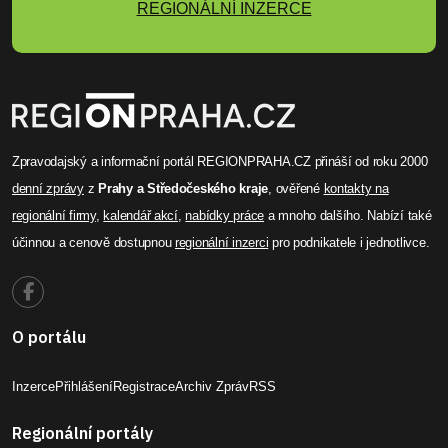
REGIONÁLNÍ INZERCE
Zpravodajský a informační portál REGIONPRAHA.CZ přináší od roku 2000
denní zprávy
z
Prahy a Středočeského kraje
, ověřené
kontakty na
regionální firmy
,
kalendář akcí
,
nabídky práce
a mnoho dalšího. Nabízí také
účinnou a cenově dostupnou
regionální inzerci
pro podnikatele i jednotlivce.
O portálu
Inzerce
Přihlášení
Registrace
Archiv Zpráv
RSS
Regionální portály