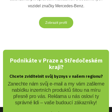
vozidel značky Mercedes-Benz.
Zobrazit profil
Podnikáte v Praze a Středočeském
kraji?
Chcete zviditelnit svůj byznys v našem regionu?
Zanechte nám svůj e-mail a my vám zašleme
nabídku inzertních produktů šitou na míru
přesně pro vás. Reklama u nás osloví ty
správné lidi – vaše budoucí zákazníky!