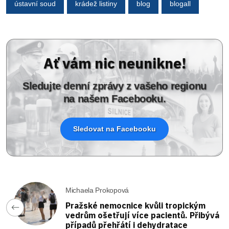
ústavní soud
krádež listiny
blog
blogall
Ať vám nic neunikne!
Sledujte denní zprávy z vašeho regionu
na našem Facebooku.
Sledovat na Facebooku
Michaela Prokopová
Pražské nemocnice kvůli tropickým
vedrům ošetřují více pacientů. Přibývá
případů přehřátí i dehydratace