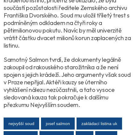
kradenou listinu, přičemž se ukázalo, že byla
součástí pozůstalosti ředitele Zemského archivu
Františka Dvorského. Soud mu uložil tříletý trest s
podmíněným odkladem na čtyři roky a
pětimilionovou pokutu. Navíc by měl univerzitě
vrátit částku dvacet milionů korun zaplacených za
listinu.
Samotný Salmon tvrdí, že dokumenty legálně
zakoupil od rakouského starožitníka a že není
spojen s jejich krádeží. Jeho argumenty však soud
v Praze nepřijal. Aktéři kauzy se úterního
vyhlášení nálezu nezúčastnili, a tato vysoce
sledovaná kauza tak pokračuje k dalšímu
přezkumu Nejvyšším soudem.
nejvyšší soud
josef salmon
zakládací listina uk