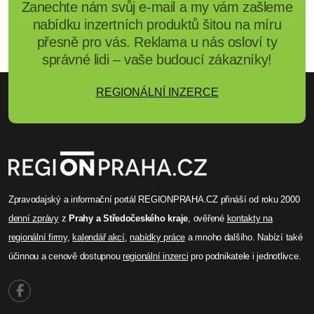
Zanechte nám svůj e-mail a my vám zašleme
nabídku inzertních produktů šitou na míru
přesně pro vás. Reklama u nás osloví ty
správné lidi – vaše budoucí zákazníky!
REGIONÁLNÍ INZERCE
Zpravodajský a informační portál REGIONPRAHA.CZ přináší od roku 2000
denní zprávy
z
Prahy a Středočeského kraje
, ověřené
kontakty na
regionální firmy
,
kalendář akcí
,
nabídky práce
a mnoho dalšího. Nabízí také
účinnou a cenově dostupnou
regionální inzerci
pro podnikatele i jednotlivce.