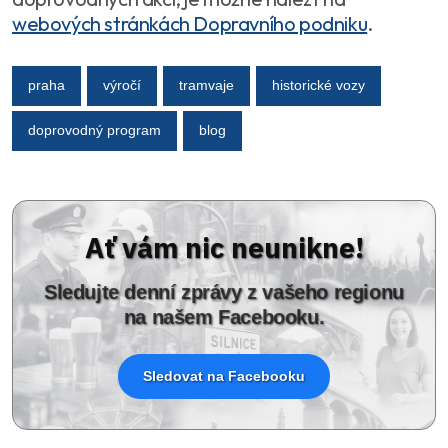
webových stránkách Dopravního podniku
.
praha
výročí
tramvaje
historické vozy
doprovodný program
blog
Ať vám nic neunikne!
Sledujte denní zprávy z vašeho regionu
na našem Facebooku.
Sledovat na Facebooku