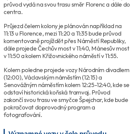
průvod vydá na svou trasu směr Florenc a dále do
centra.
Průjezd čelem kolony je plánován například na
11:13 u Florence, mezi 11:20 a 11:35 bude průvod
komentovaně projíždět přes Náměstí Republiky,
dále projede Čechův most v 11:40, Mánesův most
v 11:50 a kolem Křižovnického náměstí v 11:55.
Kolem poledne projede vozy Národním divadlem
(12:00), Václavským náměstím (12:15) a
Senovážným náměstím kolem 12:25-12:40, kde se
odstaví historická koňská tramvaj. Průvod
zakončí svou trasu ve smyčce Špejchar, kde bude
pokračovat doprovodný program a
fotografování.
Významné vozy v čele průvodu