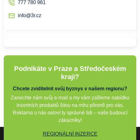
777 780 961
info@3r.cz
Podnikáte v Praze a Středočeském
kraji?
Chcete zviditelnit svůj byznys v našem regionu?
Zanechte nám svůj e-mail a my vám zašleme nabídku
inzertních produktů šitou na míru přesně pro vás.
Reklama u nás osloví ty správné lidi – vaše budoucí
zákazníky!
REGIONÁLNÍ INZERCE