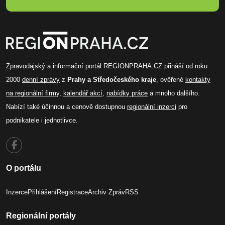
Zpravodajský a informační portál REGIONPRAHA.CZ přináší od roku
2000
denní zprávy
z
Prahy a Středočeského kraje
, ověřené
kontakty
na regionální firmy
,
kalendář akcí
,
nabídky práce
a mnoho dalšího.
Nabízí také účinnou a cenově dostupnou
regionální inzerci
pro
podnikatele i jednotlivce.
O portálu
Inzerce
Přihlášení
Registrace
Archiv Zpráv
RSS
Regionální portály