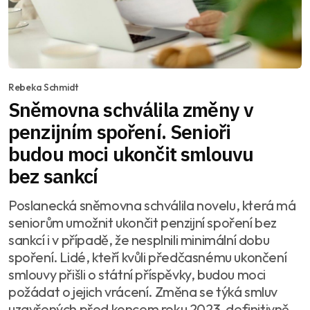
Rebeka Schmidt
Sněmovna schválila změny v
penzijním spoření. Senioři
budou moci ukončit smlouvu
bez sankcí
Poslanecká sněmovna schválila novelu, která má
seniorům umožnit ukončit penzijní spoření bez
sankcí i v případě, že nesplnili minimální dobu
spoření. Lidé, kteří kvůli předčasnému ukončení
smlouvy přišli o státní příspěvky, budou moci
požádat o jejich vrácení. Změna se týká smluv
uzavřených před koncem roku 2023, definitivně