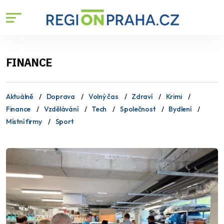
FINANCE
Aktuálně
Doprava
Volný čas
Zdraví
Krimi
Finance
Vzdělávání
Tech
Společnost
Bydlení
Místní firmy
Sport