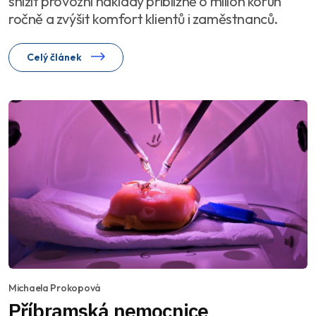
snížit provozní náklady přibližně o milion korun
ročně a zvýšit komfort klientů i zaměstnanců.
Celý článek
Michaela Prokopová
Příbramská nemocnice