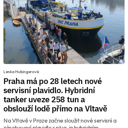
Lenka Hubingerová
Praha má po 28 letech nové
servisní plavidlo. Hybridní
tanker uveze 258 tun a
obslouží lodě přímo na Vltavě
Na Vltavě v Praze začne sloužit nové servisní a
zásobovací plavidlo s plug-in hybridním