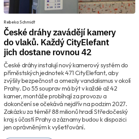
Rebeka Schmidt
České dráhy zavádějí kamery
do vlaků. Každý CityElefant
jich dostane rovnou 42
České dráhy instalují nový kamerový systém do
příměstských jednotek 471 CityElefant, aby
zvýšily bezpečnost a omezily vandalismus v okolí
Prahy. Do 55 souprav má být v každé až 42
kamer, montáže probíhají za provozu a
dokončení se očekává nejdřív na podzim 2027.
Zakázku za téměř 88 milionů hradí Středočeský
kraj s účastí Prahy a záznamy budou k dispozici
jen oprávněným k vyšetřování.