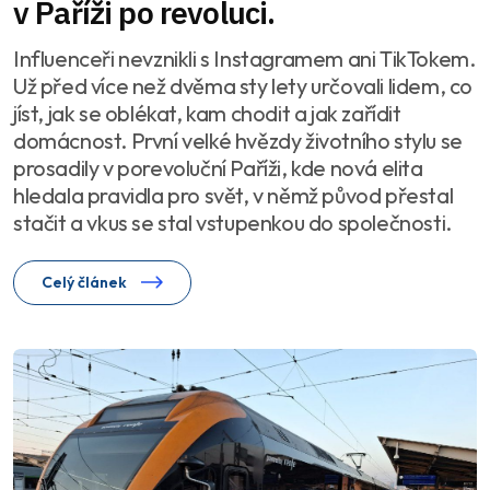
v Paříži po revoluci.
Influenceři nevznikli s Instagramem ani TikTokem.
Už před více než dvěma sty lety určovali lidem, co
jíst, jak se oblékat, kam chodit a jak zařídit
domácnost. První velké hvězdy životního stylu se
prosadily v porevoluční Paříži, kde nová elita
hledala pravidla pro svět, v němž původ přestal
stačit a vkus se stal vstupenkou do společnosti.
Celý článek