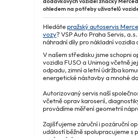
dodávkových vozidel značky Mercede
ohledem na potřeby uživatelů vozid
Hledáte
pražský autoservis Merc
vozy
? VSP Auto Praha Servis, a.s. 
náhradní díly pro nákladní vozidl
V našem středisku jsme schopni o
vozidla FUSO a Unimog včetně jej
odpadu, zimní a letní údržba komu
energetické nástavby a mnohé dal
Autorizovaný servis naší společnos
včetně oprav karoserií, diagnosti
provádíme měření geometrií nápr
Zajišťujeme záruční i pozáruční 
událostí běžně spolupracujeme s