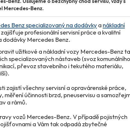
s-Benz. Usilujeme o bezchybný chod servisu, vždy s
el Mercedes-Benz.
edes Benz specializovaný na dodávky
a
nákladní
zajišťuje profesionální servisní práce a kvalitní
a a dodávky Mercedes Benz.
pravit užitkové a nákladní vozy Mercedes-Benz t
ich specializovaných nástaveb (svoz komunálníh
nikací, převoz stavebního i tekutého materiálu,
ší).
ti zajistí všechny servisní a opravárenské práce,
ky, měření účinnosti brzd, pneuservisu a samozřej
av a rámů.
opravy vozů Mercedes-Benz. V případě pojistných
 pojišťovnami a Vám tak odpadá zbytečné