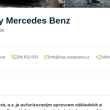
ly Mercedes Benz
 00
vat
284 810 003
info@vsp-autopraha.cz
Sdíle
vis, a.s. je autorizovaným opravcem nákladních a