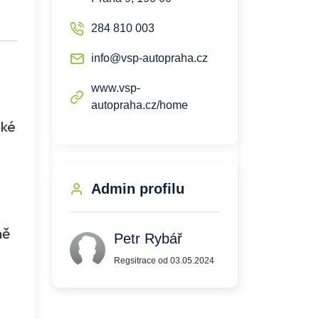
284 810 003
info@vsp-autopraha.cz
www.vsp-
autopraha.cz/home
aké
o
Admin profilu
mě
Petr Rybář
Regsitrace od 03.05.2024