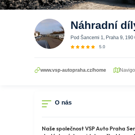
Náhradní dí
Pod Šancemi 1, Praha 9, 190
5.0
www.vsp-autopraha.cz/home
Navigo
O nás
Naše společnost VSP Auto Praha Ser