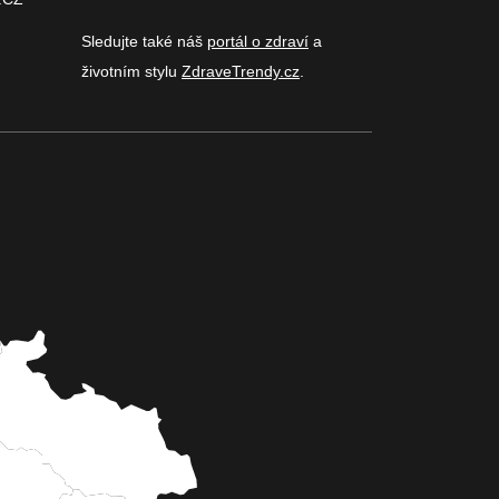
Sledujte také náš
portál o zdraví
a
životním stylu
ZdraveTrendy.cz
.