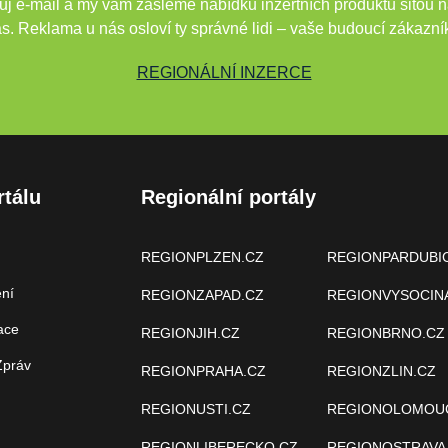
j e-mail a my vám zašleme nabídku inzertních produktů šitou n
s. Reklama u nás osloví ty správné lidi – vaše budoucí zákazní
REGIONÁLNÍ INZERCE
rtálu
Regionální portály
REGIONPLZEN.CZ
REGIONPARDUBI
ení
REGIONZAPAD.CZ
REGIONVYSOCIN
ace
REGIONJIH.CZ
REGIONBRNO.CZ
Zpráv
REGIONPRAHA.CZ
REGIONZLIN.CZ
REGIONUSTI.CZ
REGIONOLOMOU
REGIONLIBERECKO.CZ
REGIONOSTRAVA