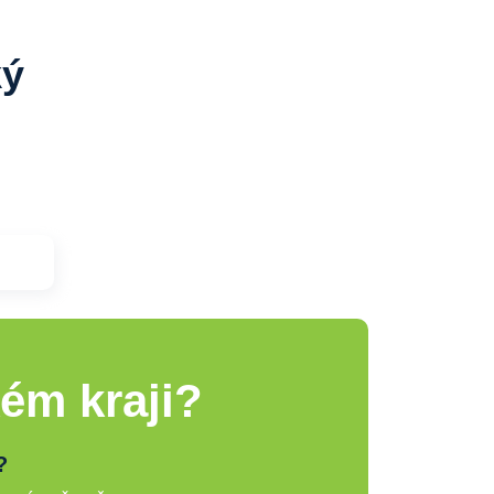
ký
ém kraji?
?