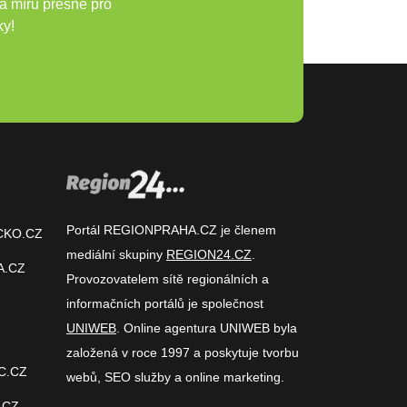
a míru přesně pro
ky!
Portál REGIONPRAHA.CZ je členem
CKO.CZ
mediální skupiny
REGION24.CZ
.
A.CZ
Provozovatelem sítě regionálních a
informačních portálů je společnost
UNIWEB
. Online agentura UNIWEB byla
založená v roce 1997 a poskytuje tvorbu
C.CZ
webů, SEO služby a online marketing.
.CZ