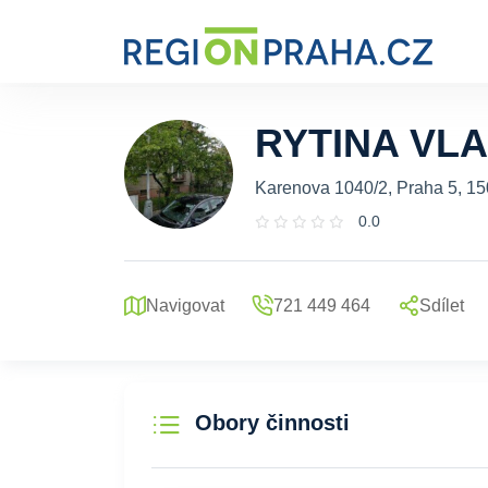
RYTINA VL
Karenova 1040/2, Praha 5, 15
0.0
Navigovat
721 449 464
Sdílet
Obory činnosti