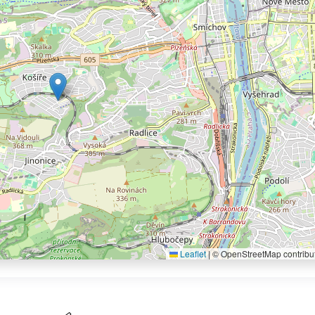
Leaflet
|
© OpenStreetMap contribu