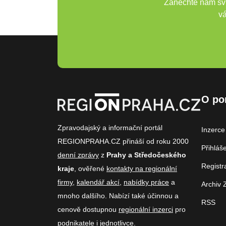
Zanechte nám svů
vá
O po
Zpravodajský a informační portál
Inzerce
REGIONPRAHA.CZ přináší od roku 2000
Přihláš
denní zprávy
z
Prahy a Středočeského
Registr
kraje
, ověřené
kontakty na regionální
firmy
,
kalendář akcí
,
nabídky práce
a
Archiv 
mnoho dalšího. Nabízí také účinnou a
RSS
cenově dostupnou
regionální inzerci
pro
podnikatele i jednotlivce.