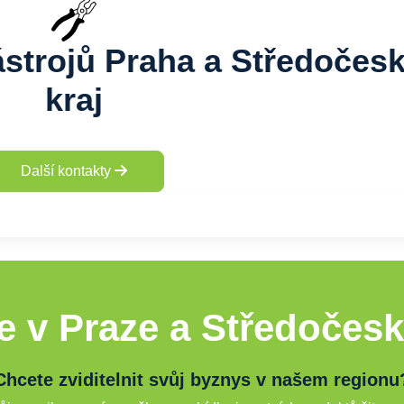
ástrojů Praha a Středočes
kraj
Další kontakty
e v Praze a Středočesk
Chcete zviditelnit svůj byznys v našem regionu