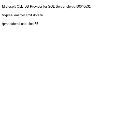
Microsoft OLE DB Provider for SQL Server
chyba 80040e31'
Vypršel èasový limit dotazu.
/prace/detail.asp
, line 55