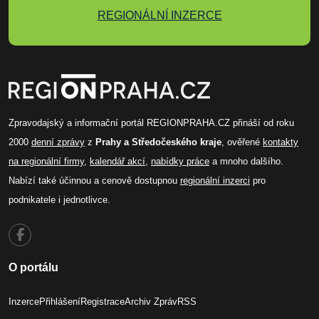
REGIONÁLNÍ INZERCE
Zpravodajský a informační portál REGIONPRAHA.CZ přináší od roku
2000
denní zprávy
z
Prahy a Středočeského kraje
, ověřené
kontakty
na regionální firmy
,
kalendář akcí
,
nabídky práce
a mnoho dalšího.
Nabízí také účinnou a cenově dostupnou
regionální inzerci
pro
podnikatele i jednotlivce.
O portálu
Inzerce
Přihlášení
Registrace
Archiv Zpráv
RSS