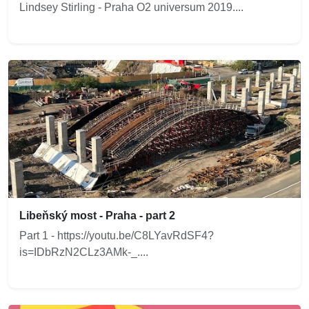
Lindsey Stirling - Praha O2 universum 2019....
Libeňský most - Praha - part 2
Part 1 - https://youtu.be/C8LYavRdSF4?
is=IDbRzN2CLz3AMk-_....