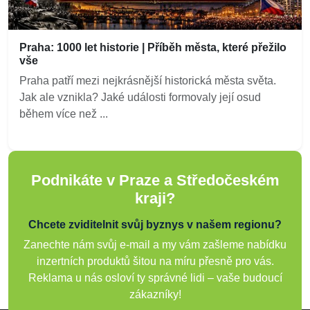
Praha: 1000 let historie | Příběh města, které přežilo
vše
Praha patří mezi nejkrásnější historická města světa.
Jak ale vznikla? Jaké události formovaly její osud
během více než ...
Podnikáte v Praze a Středočeském
kraji?
Chcete zviditelnit svůj byznys v našem regionu?
Zanechte nám svůj e-mail a my vám zašleme nabídku
inzertních produktů šitou na míru přesně pro vás.
Reklama u nás osloví ty správné lidi – vaše budoucí
zákazníky!