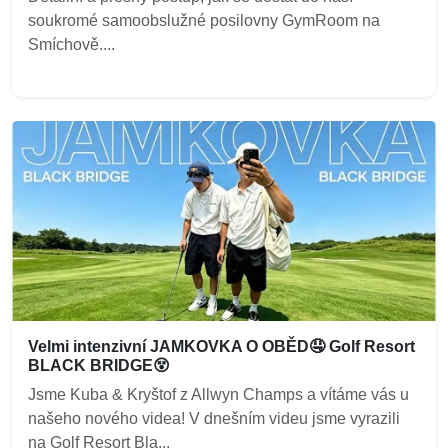
soukromé samoobslužné posilovny GymRoom na
Smíchově....
Velmi intenzivní JAMKOVKA O OBĚD🤤 Golf Resort
BLACK BRIDGE😵
Jsme Kuba & Kryštof z Allwyn Champs a vítáme vás u
našeho nového videa! V dnešním videu jsme vyrazili
na Golf Resort Bla...