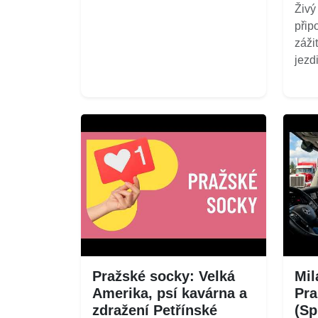
Živý 
přip
záži
jezd
Pražské socky: Velká
Mil
Amerika, psí kavárna a
Pra
zdražení Petřínské
(Sp