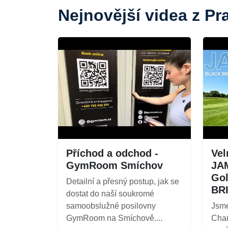
Nejnovější videa z Pr
Příchod a odchod -
Vel
GymRoom Smíchov
JA
Gol
Detailní a přesný postup, jak se
BR
dostat do naší soukromé
samoobslužné posilovny
Jsme
GymRoom na Smíchově....
Cham