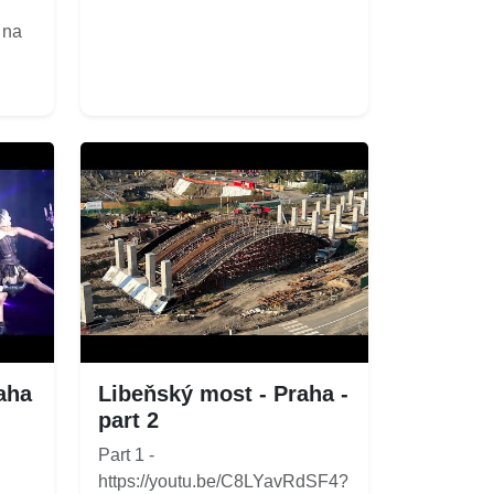
 na
raha
Libeňský most - Praha -
part 2
Part 1 -
https://youtu.be/C8LYavRdSF4?