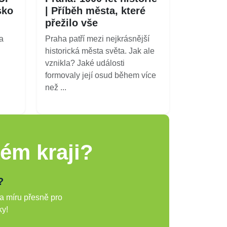
sko
| Příběh města, které
přežilo vše
a
Praha patří mezi nejkrásnější
historická města světa. Jak ale
vznikla? Jaké události
formovaly její osud během více
než ...
ém kraji?
?
a míru přesně pro
ky!