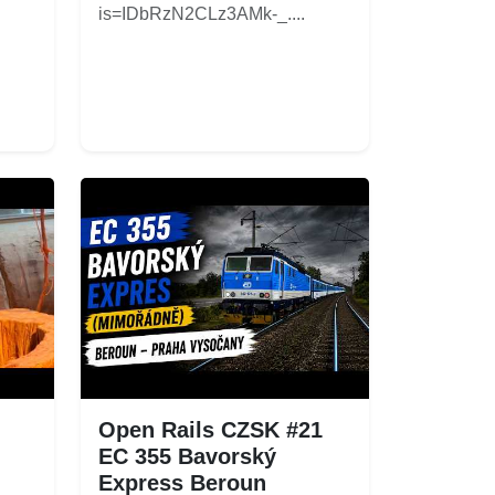
is=IDbRzN2CLz3AMk-_....
Open Rails CZSK #21
EC 355 Bavorský
Express Beroun