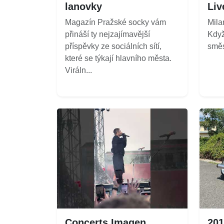
lanovky
Liv
Magazín Pražské socky vám
Mila
přináší ty nejzajímavější
Když
příspěvky ze sociálních sítí,
směs
které se týkají hlavního města.
Viráln...
Concerts Imagen
20