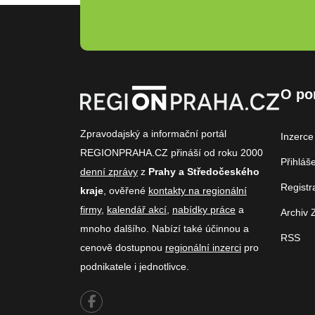
O po
Zpravodajský a informační portál
Inzerce
REGIONPRAHA.CZ přináší od roku 2000
Přihláš
denní zprávy
z
Prahy a Středočeského
Registr
kraje
, ověřené
kontakty na regionální
firmy
,
kalendář akcí
,
nabídky práce
a
Archiv 
mnoho dalšího. Nabízí také účinnou a
RSS
cenově dostupnou
regionální inzerci
pro
podnikatele i jednotlivce.