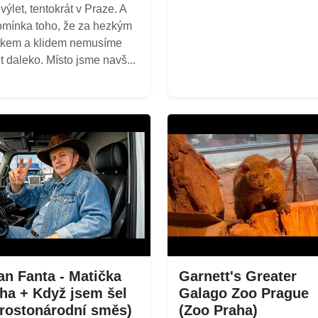
výlet, tentokrát v Praze. A
omínka toho, že za hezkým
tkem a klidem nemusíme
it daleko. Místo jsme navš...
an Fanta - Matička
Garnett's Greater
ha + Když jsem šel
Galago Zoo Prague
rostonárodní směs)
(Zoo Praha)