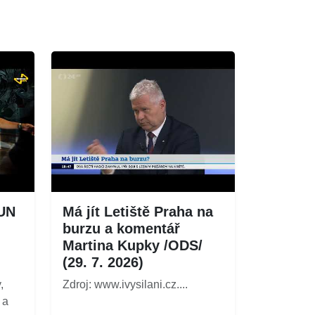
UN
Má jít Letiště Praha na
burzu a komentář
Martina Kupky /ODS/
(29. 7. 2026)
,
Zdroj: www.ivysilani.cz....
 a