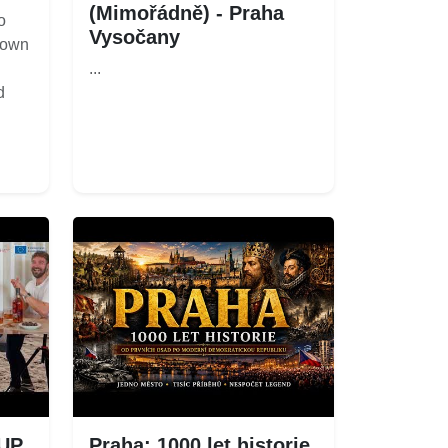
(Mimořádně) - Praha
o
Vysočany
known
...
d
EUP
Praha: 1000 let historie