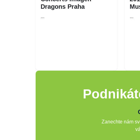
Dragons Praha
Mu
...
...
Podnikát
Zanechte nám svů
vá