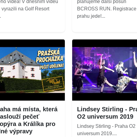
ho videa! V dnešním videu
plánujeme další posun
 vyrazili na Golf Resort
BCROSS RUN. Registrace
.
prahu jede!...
raha má místa, která
Lindsey Stirling - P
zaslouží pečeť
O2 universum 2019
opýra a Králíka pro
Lindsey Stirling - Praha O2
dné výpravy
universum 2019....