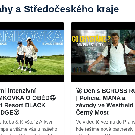
ahy a Středočeského kraje
mi intenzivní
🚀 Den s BCROSS R
MKOVKA O OBĚD🤤
| Policie, MANA a
f Resort BLACK
závody ve Westfield
IDGE😵
Černý Most
 Kuba & Kryštof z Allwyn
Ve videu tě vezmu do Prahy
ps a vítáme vás u našeho
kde řešíme nová partnerství