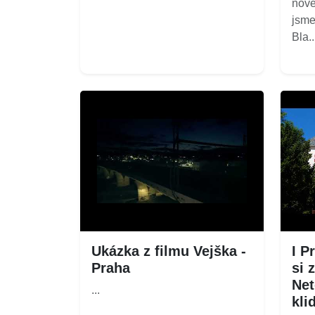
nové
jsme
Bla..
Ukázka z filmu Vejška -
I P
Praha
si 
Net
...
kli