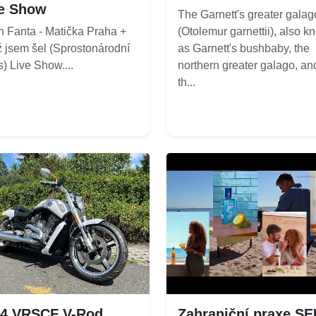
e Show
The Garnett's greater galag
n Fanta - Matička Praha +
(Otolemur garnettii), also 
 jsem šel (Sprostonárodní
as Garnett's bushbaby, the
) Live Show....
northern greater galago, an
th...
14 VRSCF V-Rod
Zahraniční praxe S