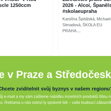
scle 1250ccm
2026 - Alcoi, Španěl
#skolaeupraha
Karolína Špitálská, Michael
Strnadová, ŠKOLA EU
PRAHA....
e v Praze a Středočesk
Chcete zviditelnit svůj byznys v našem regionu
j e-mail a my vám zašleme nabídku inzertních produktů šitou n
s. Reklama u nás osloví ty správné lidi – vaše budoucí zákazní