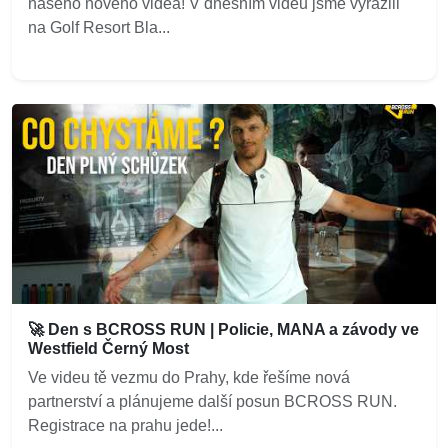
našeho nového videa! V dnešním videu jsme vyrazili
na Golf Resort Bla...
🚀 Den s BCROSS RUN | Policie, MANA a závody ve
Westfield Černý Most
Ve videu tě vezmu do Prahy, kde řešíme nová
partnerství a plánujeme další posun BCROSS RUN.
Registrace na prahu jede!...