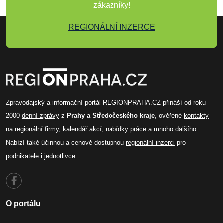
zákazníky!
REGIONÁLNÍ INZERCE
Zpravodajský a informační portál REGIONPRAHA.CZ přináší od roku
2000
denní zprávy
z
Prahy a Středočeského kraje
, ověřené
kontakty
na regionální firmy
,
kalendář akcí
,
nabídky práce
a mnoho dalšího.
Nabízí také účinnou a cenově dostupnou
regionální inzerci
pro
podnikatele i jednotlivce.
O portálu