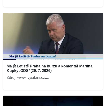
Má jít Letiště Praha na burzu a komentář Martina
Kupky /ODS/ (29. 7. 2026)
Zdroj: www.ivysilani.cz....