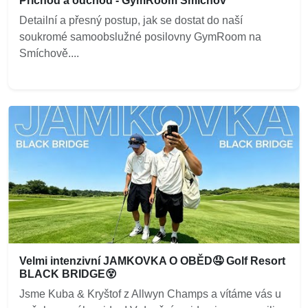
Příchod a odchod - GymRoom Smíchov
Detailní a přesný postup, jak se dostat do naší
soukromé samoobslužné posilovny GymRoom na
Smíchově....
Velmi intenzivní JAMKOVKA O OBĚD🤤 Golf Resort
BLACK BRIDGE😵
Jsme Kuba & Kryštof z Allwyn Champs a vítáme vás u