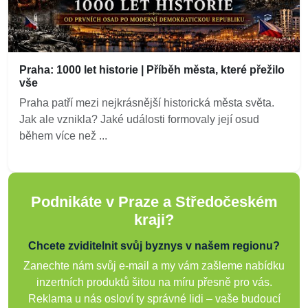
Praha: 1000 let historie | Příběh města, které přežilo
vše
Praha patří mezi nejkrásnější historická města světa.
Jak ale vznikla? Jaké události formovaly její osud
během více než ...
Podnikáte v Praze a Středočeském
kraji?
Chcete zviditelnit svůj byznys v našem regionu?
Zanechte nám svůj e-mail a my vám zašleme nabídku
inzertních produktů šitou na míru přesně pro vás.
Reklama u nás osloví ty správné lidi – vaše budoucí