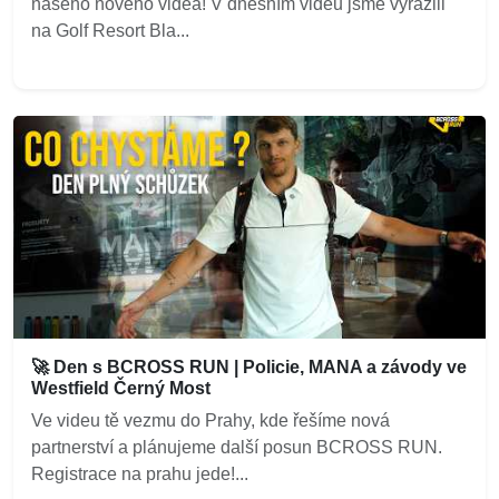
našeho nového videa! V dnešním videu jsme vyrazili
na Golf Resort Bla...
🚀 Den s BCROSS RUN | Policie, MANA a závody ve
Westfield Černý Most
Ve videu tě vezmu do Prahy, kde řešíme nová
partnerství a plánujeme další posun BCROSS RUN.
Registrace na prahu jede!...