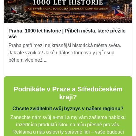
Praha: 1000 let historie | Příběh města, které přežilo
vše
Praha patří mezi nejkrásnější historická města světa.
Jak ale vznikla? Jaké události formovaly její osud
během více než ...
Podnikáte v Praze a Středočeském
kraji?
Chcete zviditelnit svůj byznys v našem regionu?
Zanechte nám svůj e-mail a my vám zašleme nabídku
inzertních produktů šitou na míru přesně pro vás.
Reklama u nás osloví ty správné lidi – vaše budoucí