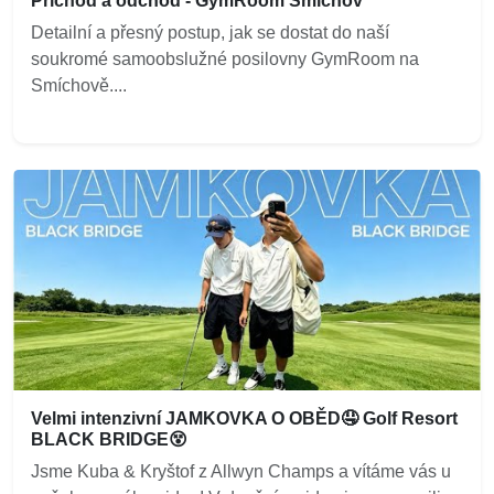
Příchod a odchod - GymRoom Smíchov
Detailní a přesný postup, jak se dostat do naší
soukromé samoobslužné posilovny GymRoom na
Smíchově....
Velmi intenzivní JAMKOVKA O OBĚD🤤 Golf Resort
BLACK BRIDGE😵
Jsme Kuba & Kryštof z Allwyn Champs a vítáme vás u