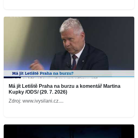
Má jít Letiště Praha na burzu a komentář Martina
Kupky /ODS/ (29. 7. 2026)
Zdroj: www.ivysilani.cz....