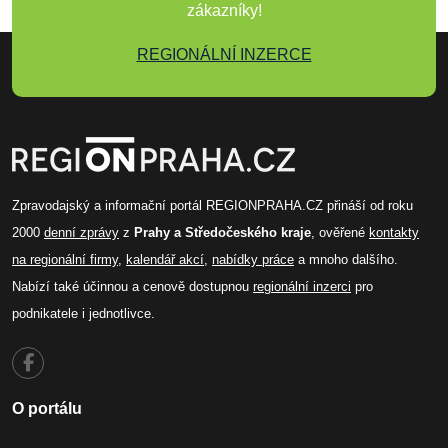
zákazníky!
REGIONÁLNÍ INZERCE
Zpravodajský a informační portál REGIONPRAHA.CZ přináší od roku
2000
denní zprávy
z
Prahy a Středočeského kraje
, ověřené
kontakty
na regionální firmy
,
kalendář akcí
,
nabídky práce
a mnoho dalšího.
Nabízí také účinnou a cenově dostupnou
regionální inzerci
pro
podnikatele i jednotlivce.
O portálu