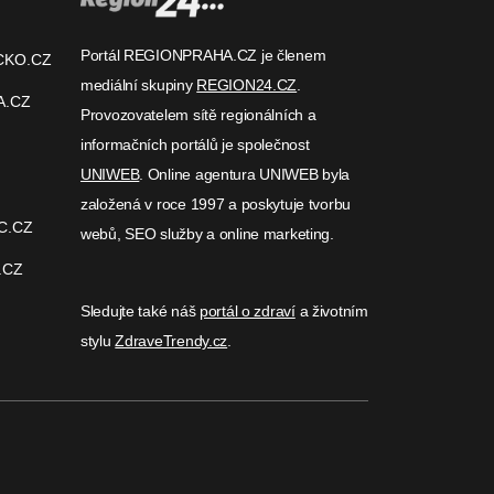
Portál REGIONPRAHA.CZ je členem
CKO.CZ
mediální skupiny
REGION24.CZ
.
A.CZ
Provozovatelem sítě regionálních a
informačních portálů je společnost
UNIWEB
. Online agentura UNIWEB byla
založená v roce 1997 a poskytuje tvorbu
C.CZ
webů, SEO služby a online marketing.
.CZ
Sledujte také náš
portál o zdraví
a životním
stylu
ZdraveTrendy.cz
.