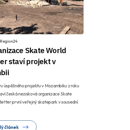
1 Region24
anizace Skate World
er staví projekt v
bii
ru úspěšného projektu v Mozambiku z roku
aví česká nezisková organizace Skate
etter první veřejný skatepark v sousední
.
lý článek