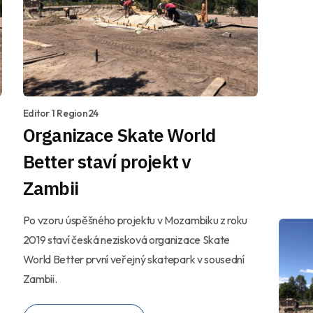
Editor 1 Region24
Organizace Skate World
Better staví projekt v
Zambii
Po vzoru úspěšného projektu v Mozambiku z roku
2019 staví česká nezisková organizace Skate
World Better první veřejný skatepark v sousední
Zambii.