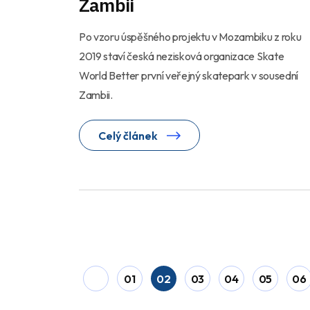
Zambii
Po vzoru úspěšného projektu v Mozambiku z roku
2019 staví česká nezisková organizace Skate
World Better první veřejný skatepark v sousední
Zambii.
Celý článek
01
02
03
04
05
06