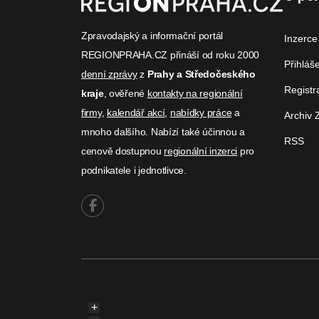
Zpravodajský a informační portál
Inzerce
REGIONPRAHA.CZ přináší od roku 2000
Přihláš
denní zprávy
z
Prahy a Středočeského
Registr
kraje
, ověřené
kontakty na regionální
firmy
,
kalendář akcí
,
nabídky práce
a
Archiv 
mnoho dalšího. Nabízí také účinnou a
RSS
cenově dostupnou
regionální inzerci
pro
podnikatele i jednotlivce.
+