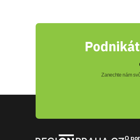
Podnikát
Zanechte nám svůj
O por