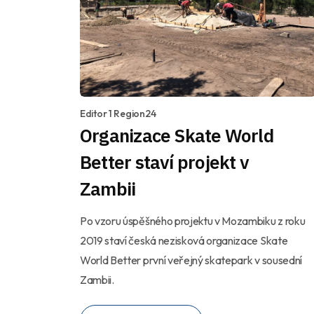
Editor 1 Region24
Organizace Skate World
Better staví projekt v
Zambii
Po vzoru úspěšného projektu v Mozambiku z roku
2019 staví česká nezisková organizace Skate
World Better první veřejný skatepark v sousední
Zambii.