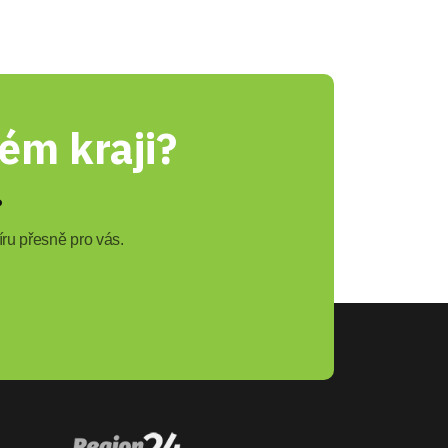
ém kraji?
?
ru přesně pro vás.