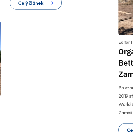
Celý článek
Editor 
Org
Bett
Zam
Po vzo
2019 st
World B
Zambii
Ce