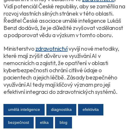
Vidí potenciál České republiky, aby se zaměřila na
rozvoj vlastních silných stránek v této oblasti.
Ředitel České asociace umělé inteligence Lukáš
Benzl dodává, že je důležité zvyšovat vzdělanost
a podporovat vědu a výzkum v tomto oboru.
Ministerstvo
zdravotnictví
vyvíjí nové metodiky,
které mají zvýšit důvěru ve využívání AI v
nemocnicích a zajistit, že opatření v oblasti
kyberbezpečnosti ochrání citlivé údaje o
pacientech a jejich léčbě. Zásady bezpečného
využívání AI tedy mají klíčový význam pro její
efektivní integraci do zdravotnických systémů.
umělá inteligence
diagnostika
efektivita
bezpečnost
etika
blog