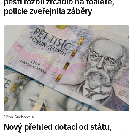
pěstí rozbil zrcadlo na toaletě,
policie zveřejnila záběry
Jiřina Suchorová
Nový přehled dotací od státu,