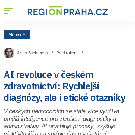
Aktuálně
Jiřina Suchorová
Před rokem
AI revoluce v českém
zdravotnictví: Rychlejší
diagnózy, ale i etické otazníky
V českých nemocnicích se stále více využívá
umělá inteligence pro zlepšení diagnostiky a
administrativy. AI urychluje procesy, zvyšuje
efektivitu léčby a snižuje čas u vyšetření.