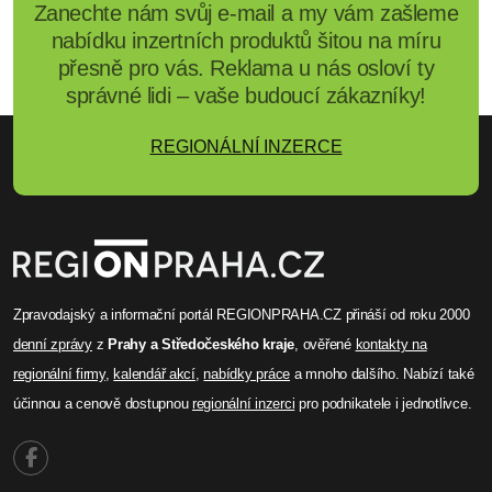
Zanechte nám svůj e-mail a my vám zašleme
nabídku inzertních produktů šitou na míru
přesně pro vás. Reklama u nás osloví ty
správné lidi – vaše budoucí zákazníky!
REGIONÁLNÍ INZERCE
Zpravodajský a informační portál REGIONPRAHA.CZ přináší od roku 2000
denní zprávy
z
Prahy a Středočeského kraje
, ověřené
kontakty na
regionální firmy
,
kalendář akcí
,
nabídky práce
a mnoho dalšího. Nabízí také
účinnou a cenově dostupnou
regionální inzerci
pro podnikatele i jednotlivce.