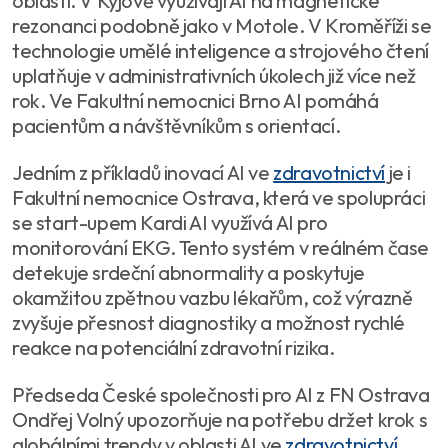
oblastí. V Kyjově využívají AI na magnetické
rezonanci podobně jako v Motole. V Kroměříži se
technologie umělé inteligence a strojového čtení
uplatňuje v administrativních úkolech již více než
rok. Ve Fakultní nemocnici Brno AI pomáhá
pacientům a návštěvníkům s orientací.
Jedním z příkladů inovací AI ve
zdravotnictví
je i
Fakultní nemocnice Ostrava, která ve spolupráci
se start-upem Kardi AI využívá AI pro
monitorování EKG. Tento systém v reálném čase
detekuje srdeční abnormality a poskytuje
okamžitou zpětnou vazbu lékařům, což výrazně
zvyšuje přesnost diagnostiky a možnost rychlé
reakce na potenciální zdravotní rizika.
Předseda České společnosti pro AI z FN Ostrava
Ondřej Volný upozorňuje na potřebu držet krok s
globálními trendy v oblasti AI ve
zdravotnictví
.