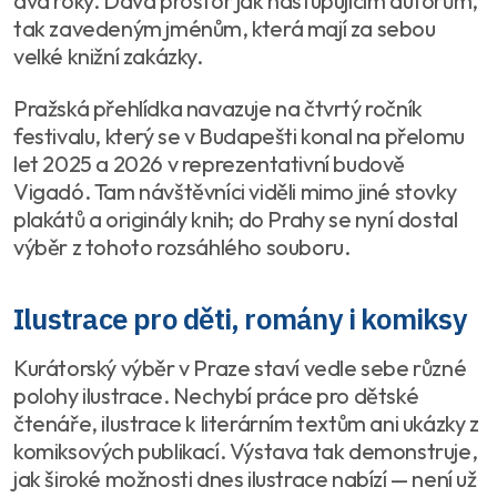
dva roky. Dává prostor jak nastupujícím autorům,
tak zavedeným jménům, která mají za sebou
velké knižní zakázky.
Pražská přehlídka navazuje na čtvrtý ročník
festivalu, který se v Budapešti konal na přelomu
let 2025 a 2026 v reprezentativní budově
Vigadó. Tam návštěvníci viděli mimo jiné stovky
plakátů a originály knih; do Prahy se nyní dostal
výběr z tohoto rozsáhlého souboru.
Ilustrace pro děti, romány i komiksy
Kurátorský výběr v Praze staví vedle sebe různé
polohy ilustrace. Nechybí práce pro dětské
čtenáře, ilustrace k literárním textům ani ukázky z
komiksových publikací. Výstava tak demonstruje,
jak široké možnosti dnes ilustrace nabízí — není už