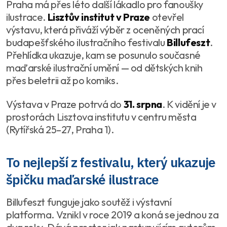
Praha má přes léto další lákadlo pro fanoušky
ilustrace.
Lisztův institut v Praze
otevřel
výstavu, která přiváží výběr z oceněných prací
budapešťského ilustračního festivalu
Billufeszt
.
Přehlídka ukazuje, kam se posunulo současné
maďarské ilustrační umění — od dětských knih
přes beletrii až po komiks.
Výstava v Praze potrvá do
31. srpna
. K vidění je v
prostorách Lisztova institutu v centru města
(Rytířská 25–27, Praha 1).
To nejlepší z festivalu, který ukazuje
špičku maďarské ilustrace
Billufeszt funguje jako soutěž i výstavní
platforma. Vznikl v roce 2019 a koná se jednou za