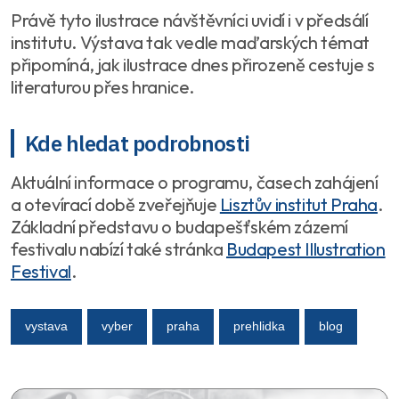
Právě tyto ilustrace návštěvníci uvidí i v předsálí
institutu. Výstava tak vedle maďarských témat
připomíná, jak ilustrace dnes přirozeně cestuje s
literaturou přes hranice.
Kde hledat podrobnosti
Aktuální informace o programu, časech zahájení
a otevírací době zveřejňuje
Lisztův institut Praha
.
Základní představu o budapešťském zázemí
festivalu nabízí také stránka
Budapest Illustration
Festival
.
vystava
vyber
praha
prehlidka
blog