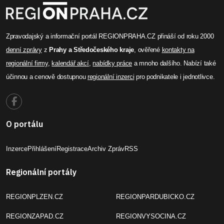
Zpravodajský a informační portál REGIONPRAHA.CZ přináší od roku 2000
denní zprávy
z
Prahy a Středočeského kraje
, ověřené
kontakty na
regionální firmy
,
kalendář akcí
,
nabídky práce
a mnoho dalšího. Nabízí také
účinnou a cenově dostupnou
regionální inzerci
pro podnikatele i jednotlivce.
O portálu
Inzerce
Přihlášení
Registrace
Archiv Zpráv
RSS
Regionální portály
REGIONPLZEN.CZ
REGIONPARDUBICKO.CZ
REGIONZAPAD.CZ
REGIONVYSOCINA.CZ