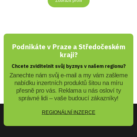
Zobrazit profil
Podnikáte v Praze a Středočeském
kraji?
Chcete zviditelnit svůj byznys v našem regionu?
Zanechte nám svůj e-mail a my vám zašleme
nabídku inzertních produktů šitou na míru
přesně pro vás. Reklama u nás osloví ty
správné lidi – vaše budoucí zákazníky!
REGIONÁLNÍ INZERCE