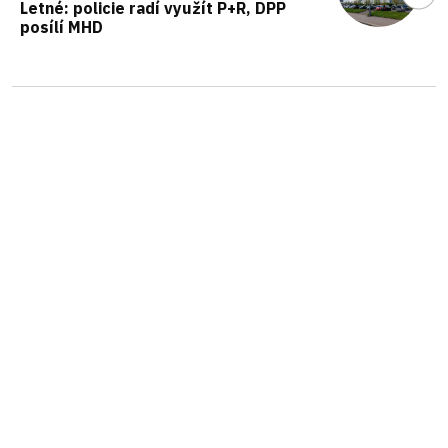
Letné: policie radí využít P+R, DPP
posílí MHD