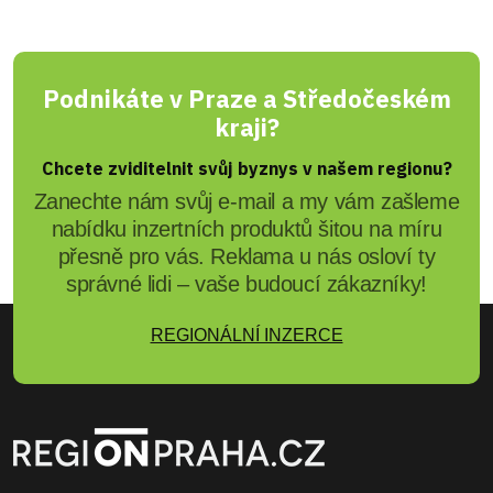
Podnikáte v Praze a Středočeském
kraji?
Chcete zviditelnit svůj byznys v našem regionu?
Zanechte nám svůj e-mail a my vám zašleme
nabídku inzertních produktů šitou na míru
přesně pro vás. Reklama u nás osloví ty
správné lidi – vaše budoucí zákazníky!
REGIONÁLNÍ INZERCE