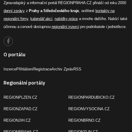
Zpravodajský a informační portál REGIONPRAHA.CZ přináší od roku 2000
denní zprávy
z
Prahy a Středočeského kraje
, ověřené
kontakty na
regionální firmy
,
kalendář akcí
,
nabídky práce
a mnoho dalšího. Nabízí také
účinnou a cenově dostupnou
regionální inzerci
pro podnikatele i jednotlivce.
O portálu
Inzerce
Přihlášení
Registrace
Archiv Zpráv
RSS
Regionální portály
REGIONPLZEN.CZ
REGIONPARDUBICKO.CZ
REGIONZAPAD.CZ
REGIONVYSOCINA.CZ
REGIONJIH.CZ
REGIONBRNO.CZ
REGIONPRAHA.CZ
REGIONZLIN.CZ