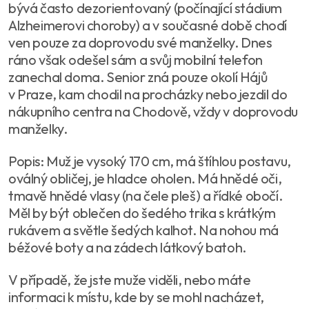
bývá často dezorientovaný (počínající stádium
Alzheimerovi choroby) a v současné době chodí
ven pouze za doprovodu své manželky. Dnes
ráno však odešel sám a svůj mobilní telefon
zanechal doma. Senior zná pouze okolí Hájů
v Praze, kam chodil na procházky nebo jezdil do
nákupního centra na Chodově, vždy v doprovodu
manželky.
Popis: Muž je vysoký 170 cm, má štíhlou postavu,
oválný obličej, je hladce oholen. Má hnědé oči,
tmavě hnědé vlasy (na čele pleš) a řídké obočí.
Měl by být oblečen do šedého trika s krátkým
rukávem a světle šedých kalhot. Na nohou má
béžové boty a na zádech látkový batoh.
V případě, že jste muže viděli, nebo máte
informaci k místu, kde by se mohl nacházet,