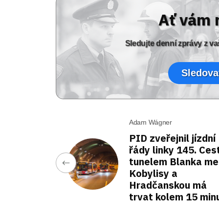
Ať vám 
Sledujte denní zprávy z 
Sledova
Adam Wágner
PID zveřejnil jízdní
řády linky 145. Ces
tunelem Blanka me
Kobylisy a
Hradčanskou má
trvat kolem 15 min