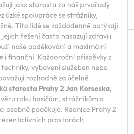
ažuji jako starosta za náš prvořadý
z úzké spolupráce se strážníky,
ožné. Tito lidé se každodenně potýkají
jejich řešení často nasazují zdraví i
slouží naše poděkování a maximální
 i finanční. Každoroční příspěvky z
 techniky, vybavení služeben nebo
 považuji rozhodně za účelně
íká
starosta Prahy 2 Jan Korseska
,
 závěru roku hasičům, strážníkům a
áci osobně poděkuje. Radnice Prahy 2
eprezentativních prostorách