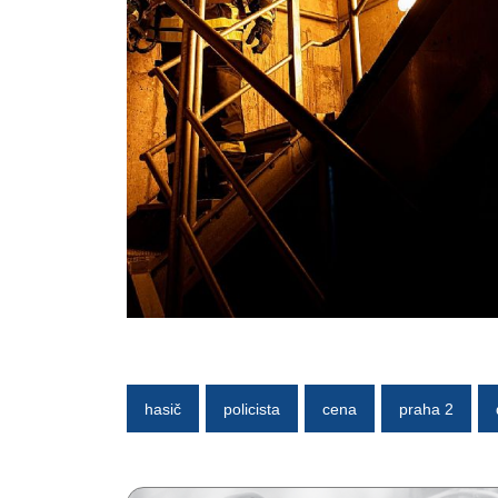
hasič
policista
cena
praha 2