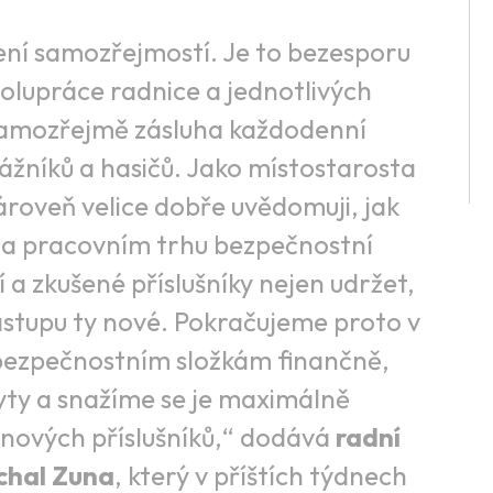
ní samozřejmostí. Je to bezesporu
polupráce radnice a jednotlivých
samozřejmě zásluha každodenní
rážníků a hasičů. Jako místostarosta
ároveň velice dobře uvědomuji, jak
 na pracovním trhu bezpečnostní
í a zkušené příslušníky nejen udržet,
ástupu ty nové. Pokračujeme proto v
bezpečnostním složkám finančně,
yty a snažíme se je maximálně
u nových příslušníků,“ dodává
radní
chal Zuna
, který v příštích týdnech