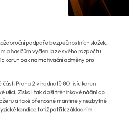
 každoroční podpoře bezpečnostních složek,
ům a hasičům vyčlenila ze svého rozpočtu
isíc korun pak na motivační odměny pro
 části Praha 2 v hodnotě 80 tisíc korun
 ulici. Získali tak další tréninkové náčiní do
ažeru a také přenosné mantinely nezbytné
yzické kondice totiž patří k základním