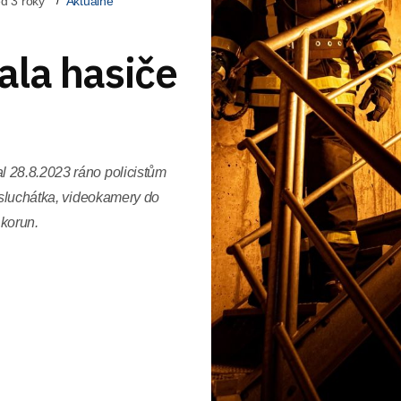
d 3 roky
Aktuálně
ala hasiče
l 28.8.2023 ráno policistům
á sluchátka, videokamery do
 korun.