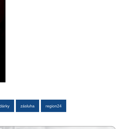
dárky
zásluha
region24