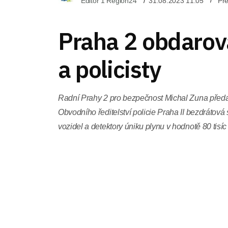
Editor 1 Region24
31.08.2023 11:05
Pře
Praha 2 obdarov
a policisty
Radní Prahy 2 pro bezpečnost Michal Zuna předa
Obvodního ředitelství policie Praha II bezdrátov
vozidel a detektory úniku plynu v hodnotě 80 tisíc