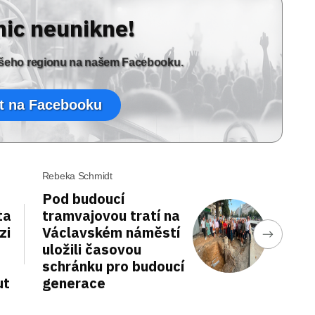
nic neunikne!
vašeho regionu na našem Facebooku.
t na Facebooku
Rebeka Schmidt
Pod budoucí
ta
tramvajovou tratí na
zi
Václavském náměstí
uložili časovou
schránku pro budoucí
ut
generace