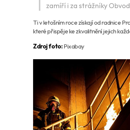
zamíří i za strážníky Obvod
Ti v letošním roce získají od radnice Pr
které přispěje ke zkvalitnění jejich ka
Zdroj foto:
Pixabay