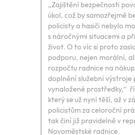
„Zajištění bezpečnosti pov
úkol, což by samozřejmě be
policisty a hasiči nebylo m
s náročnými situacemi a při 
život. O to víc si proto za
podporu, nejen morální, ale
rozpočtu radnice na nákup
doplnění služební výstroje
vynaložené prostředky,“ ř
který se už nyní těší, až v
policistům za celoroční pr
tak činí již pravidelně v r
Novoměstské radnice.