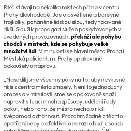
Rikši stávají na několika místech přímo v centru
Prahy dlouhodobě. Jde o osvětlené a barevné
trojkolky, poháněné lidskou silou, tedy takzvané
rikši. Slouží k propagaci služeb poskytovaných v
uvedených provozovnách,
překáží ale pohybu
chodců v místech, kde se pohybuje velké
množství lidí
. V minulosti se hlavní město Praha i
Městská policie hl. m. Prahy opakovaně
pokoušely o nápravu.
„Nasadili jsme všechny páky na to, aby nevkusné
rikši z centra města zmizely. Není to jednoduchý
proces a v minulosti jsme se opakovaně snažili
napravit situaci mnoha způsoby, udělení řady
pokut, nebo toho, že město nechalo rikši
svépomocí odtáhnout. Prozatím žádné z těchto
opatření nebylo efektivní a narazilo buď u soudu
nebo Ministerstva průmyslu a obchodu ČR.