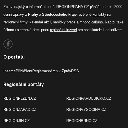
Zpravodajský a informační portál REGIONPRAHA.CZ přináší od roku 2000
denní zprávy
z
Prahy a Středočeského kraje
, ověřené
kontakty na
regionální firmy
,
kalendář akcí
,
nabídky práce
a mnoho dalšího. Nabízí také
účinnou a cenově dostupnou
regionální inzerci
pro podnikatele i jednotlivce.
O portálu
Inzerce
Přihlášení
Registrace
Archiv Zpráv
RSS
Regionální portály
REGIONPLZEN.CZ
REGIONPARDUBICKO.CZ
REGIONZAPAD.CZ
REGIONVYSOCINA.CZ
REGIONJIH.CZ
REGIONBRNO.CZ