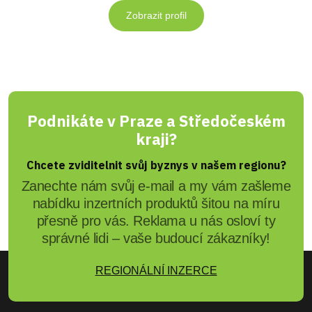
Zobrazit profil
Podnikáte v Praze a Středočeském
kraji?
Chcete zviditelnit svůj byznys v našem regionu?
Zanechte nám svůj e-mail a my vám zašleme
nabídku inzertních produktů šitou na míru
přesně pro vás. Reklama u nás osloví ty
správné lidi – vaše budoucí zákazníky!
REGIONÁLNÍ INZERCE