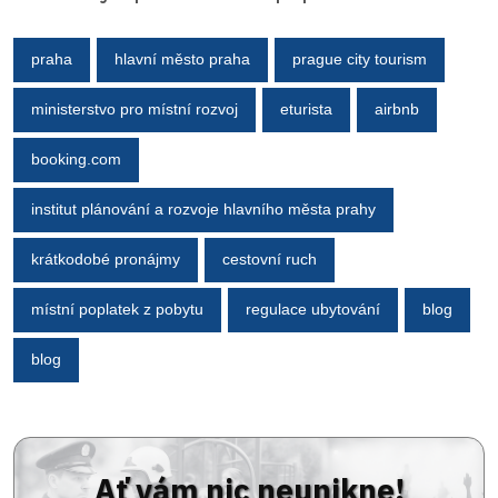
praha
hlavní město praha
prague city tourism
ministerstvo pro místní rozvoj
eturista
airbnb
booking.com
institut plánování a rozvoje hlavního města prahy
krátkodobé pronájmy
cestovní ruch
místní poplatek z pobytu
regulace ubytování
blog
blog
Ať vám nic neunikne!