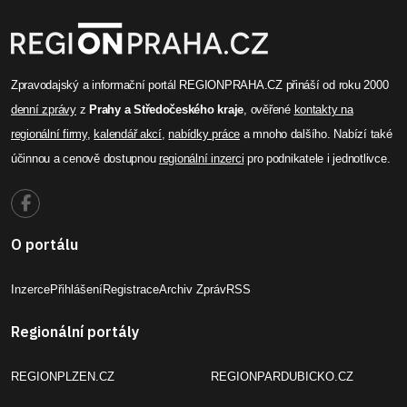
Zpravodajský a informační portál REGIONPRAHA.CZ přináší od roku 2000
denní zprávy
z
Prahy a Středočeského kraje
, ověřené
kontakty na
regionální firmy
,
kalendář akcí
,
nabídky práce
a mnoho dalšího. Nabízí také
účinnou a cenově dostupnou
regionální inzerci
pro podnikatele i jednotlivce.
O portálu
Inzerce
Přihlášení
Registrace
Archiv Zpráv
RSS
Regionální portály
REGIONPLZEN.CZ
REGIONPARDUBICKO.CZ