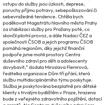
vstupu do služby jsou úzkosti, deprese,
poruchy příjmu potravy, sebepoškozování či
sebevražedné tendence. Chtěla bych
poděkovat Magistrátu hlavního města Prahy
za stabilizaci služby pro Pražany poté, co
skončil pilotní provoz, a dále Nadaci ČEZ a
společnosti ČSOB a jejich programu ČSOB
pomáhá regionům, díky jejichž finanční
podpoře jsme mohli prostory Centra
duševního zdraví pro děti a adolescenty
dovybavit,“ dodala Miroslava Flemrová,
ředitelka organizace Dům tří přání, která
službu multidisciplinárního týmu poskytuje.
Služba je poskytována bezplatně pro dětské
klienty s trvalým bydlištěm v Praze, hrazena
bude z veřejného zdravotního pojištění, dotací
a grantů. Na Centrum duševního zdraví pro