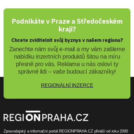
Podnikáte v Praze a Středočeském
kraji?
Chcete zviditelnit svůj byznys v našem regionu?
Zanechte nám svůj e-mail a my vám zašleme
nabídku inzertních produktů šitou na míru
přesně pro vás. Reklama u nás osloví ty
správné lidi – vaše budoucí zákazníky!
REGIONÁLNÍ INZERCE
Zpravodajský a informační portál REGIONPRAHA.CZ přináší od roku 2000