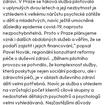
zdraví. V Praze se taková služba pilotovala
v uplynulých dvou letech a její nezbytnost je
vzhledem k velkému nárůstu psychické zátěže
u dětí a mladistvých, navíc ještě umocněné
důsledky epidemie covid-19, naprosto
nezpochybnitelná. Proto v Praze plánujeme
vznik i dalších obdobných služeb a věřím, že se
podaří zajistit i jejich financování,“ popsal
Pavel Novák, regionální konzultant reformy
péče o duševní zdraví. „Během pilotního
provozu se potvrdilo, že komplexnost služby,
která poskytuje nejen sociální podporu, ale i
zdravotní péči, je v oblasti duševního zdraví
dětí velmi potřebná. Navíc je služba s ohledem
na vzrůstající počet klientů cílové skupiny a
nedostatek dětských psychiatrů a psychologů
velmi vyhledávaná. Nejčastějšími důvody