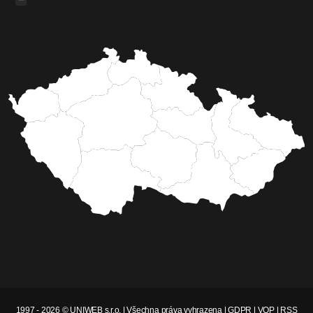
1997 - 2026 © UNIWEB s.r.o. | Všechna práva vyhrazena |
GDPR
|
VOP
|
RSS