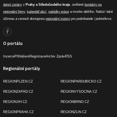
denní zprávy
z
Prahy a Středočeského kraje
, ověřené
kontakty na
regionální firmy
,
kalendář akcí
,
nabídky práce
a mnoho dalšího. Nabízí také
účinnou a cenově dostupnou
regionální inzerci
pro podnikatele i jednotlivce.
O portálu
Inzerce
Přihlášení
Registrace
Archiv Zpráv
RSS
Regionální portály
REGIONPLZEN.CZ
REGIONPARDUBICKO.CZ
REGIONZAPAD.CZ
REGIONVYSOCINA.CZ
REGIONJIH.CZ
REGIONBRNO.CZ
REGIONPRAHA.CZ
REGIONZLIN.CZ