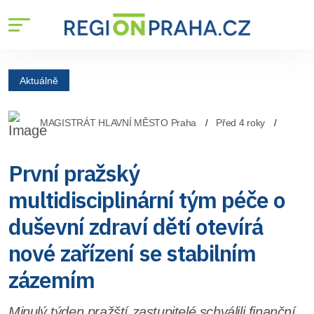
Aktuálně
MAGISTRÁT HLAVNÍ MĚSTO Praha
Před 4 roky
První pražský
multidisciplinární tým péče o
duševní zdraví dětí otevírá
nové zařízení se stabilním
zázemím
Minulý týden pražští zastupitelé schválili finanční