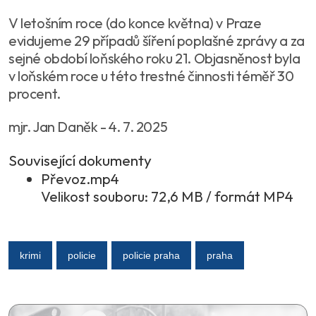
V letošním roce (do konce května) v Praze
evidujeme 29 případů šíření poplašné zprávy a za
sejné období loňského roku 21. Objasněnost byla
v loňském roce u této trestné činnosti téměř 30
procent.
mjr. Jan Daněk - 4. 7. 2025
Související dokumenty
Převoz.mp4
Velikost souboru: 72,6 MB / formát MP4
krimi
policie
policie praha
praha