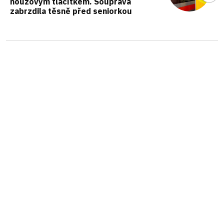
nouzovým tlačítkem. Souprava
zabrzdila těsně před seniorkou