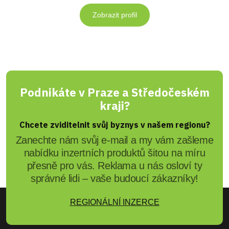
Zobrazit profil
Podnikáte v Praze a Středočeském
kraji?
Chcete zviditelnit svůj byznys v našem regionu?
Zanechte nám svůj e-mail a my vám zašleme
nabídku inzertních produktů šitou na míru
přesně pro vás. Reklama u nás osloví ty
správné lidi – vaše budoucí zákazníky!
REGIONÁLNÍ INZERCE