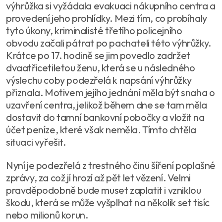
výhrůžka si vyžádala evakuaci nákupního centra a
provedení jeho prohlídky. Mezi tím, co probíhaly
tyto úkony, kriminalisté třetího policejního
obvodu začali pátrat po pachateli této výhrůžky.
Krátce po 17. hodině se jim povedlo zadržet
dvaatřicetiletou ženu, která se u následného
výslechu coby podezřelá k napsání výhrůžky
přiznala. Motivem jejího jednání měla být snaha o
uzavření centra, jelikož během dne se tam měla
dostavit do tamní bankovní pobočky a vložit na
účet peníze, které však neměla. Tímto chtěla
situaci vyřešit.
Nyní je podezřelá z trestného činu šíření poplašné
zprávy, za což jí hrozí až pět let vězení. Velmi
pravděpodobně bude muset zaplatit i vzniklou
škodu, která se může vyšplhat na několik set tisíc
nebo milionů korun.