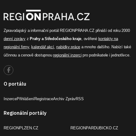
Zpravodajský a informační portál REGIONPRAHA.CZ přináší od roku 2000
denní zprávy
z
Prahy a Středočeského kraje
, ověřené
kontakty na
regionální firmy
,
kalendář akcí
,
nabídky práce
a mnoho dalšího. Nabízí také
účinnou a cenově dostupnou
regionální inzerci
pro podnikatele i jednotlivce.
O portálu
Inzerce
Přihlášení
Registrace
Archiv Zpráv
RSS
Regionální portály
REGIONPLZEN.CZ
REGIONPARDUBICKO.CZ