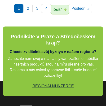
1
2
3
4
Poslední »
Další
Podnikáte v Praze a Středočeském
kraji?
Chcete zviditelnit svůj byznys v našem regionu?
Zanechte nám svůj e-mail a my vám zašleme nabídku
inzertních produktů šitou na míru přesně pro vás.
Reklama u nás osloví ty správné lidi – vaše budoucí
zákazníky!
REGIONÁLNÍ INZERCE