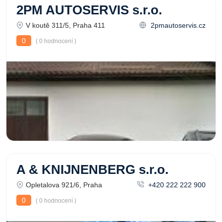
2PM AUTOSERVIS s.r.o.
V koutě 311/5, Praha 411
2pmautoservis.cz
0
( 0 hodnocení )
A & KNIJNENBERG s.r.o.
Opletalova 921/6, Praha
+420 222 222 900
0
( 0 hodnocení )