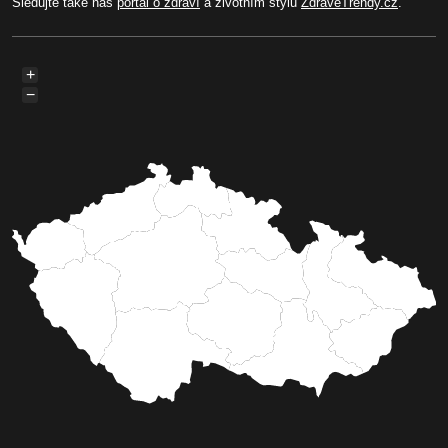
Sledujte také náš
portál o zdraví
a životním stylu
ZdraveTrendy.cz
.
+
−