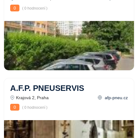
0
( 0 hodnocení )
A.F.P. PNEUSERVIS
Krajová 2, Praha
afp-pneu.cz
0
( 0 hodnocení )