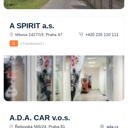
A SPIRIT a.s.
Vrbova 1427/19, Praha 47
+420 225 110 111
0
( 0 hodnocení )
A.D.A. CAR v.o.s.
Řešovská 565/24, Praha 81
ada.cz