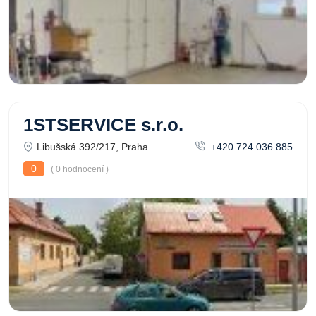
1STSERVICE s.r.o.
Libušská 392/217, Praha
+420 724 036 885
0
( 0 hodnocení )