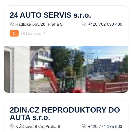
24 AUTO SERVIS s.r.o.
Radlická 663/28, Praha 5
+420 702 098 480
0
( 0 hodnocení )
2DIN.CZ REPRODUKTORY DO
AUTA s.r.o.
K Žižkovu 97/5, Praha 9
+420 774 195 533