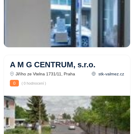
A M G CENTRUM, s.r.o.
Jiřího ze Vtelna 1731/11, Praha
stk-valmez.cz
0
( 0 hodnocení )