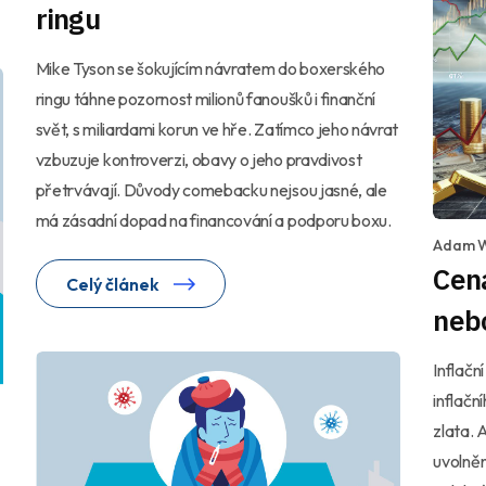
ringu
Mike Tyson se šokujícím návratem do boxerského
ringu táhne pozornost milionů fanoušků i finanční
svět, s miliardami korun ve hře. Zatímco jeho návrat
vzbuzuje kontroverzi, obavy o jeho pravdivost
přetrvávají. Důvody comebacku nejsou jasné, ale
má zásadní dopad na financování a podporu boxu.
Adam 
Cena
Celý článek
nebo
Inflačn
inflačn
zlata. 
uvolněn