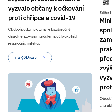
vyzvalo občany k očkování
Editor 
proti chřipce a covid-19
Mini
spol
Období podzimu a zimy je každoročně
charakterizováno nárůstem počtu akutních
zam
respiračních infekcí.
prak
před
Celý článek
zvýš
vyzv
prot
Období
charak