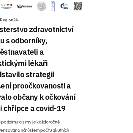
1 Region24
sterstvo zdravotnictví
u s odborníky,
ěstnavateli a
tickými lékaři
stavilo strategii
ení proočkovanosti a
alo občany k očkování
i chřipce a covid-19
 podzimu a zimy je každoročně
terizováno nárůstem počtu akutních