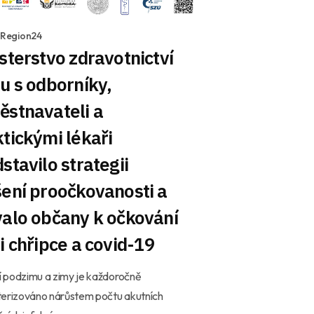
1 Region24
sterstvo zdravotnictví
u s odborníky,
ěstnavateli a
tickými lékaři
stavilo strategii
ení proočkovanosti a
alo občany k očkování
i chřipce a covid-19
 podzimu a zimy je každoročně
terizováno nárůstem počtu akutních