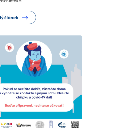
ních infekcí.
lý článek