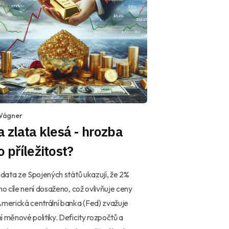
Wágner
 zlata klesá - hrozba
 příležitost?
í data ze Spojených států ukazují, že 2%
ího cíle není dosaženo, což ovlivňuje ceny
Americká centrální banka (Fed) zvažuje
í měnové politiky. Deficity rozpočtů a