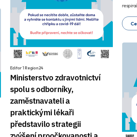
respirač
Ce
Editor 1 Region24
Ministerstvo zdravotnictví
spolu s odborníky,
zaměstnavateli a
praktickými lékaři
představilo strategii
zvýšení proočkovanosti a