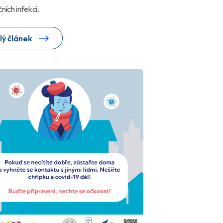
ních infekcí.
lý článek