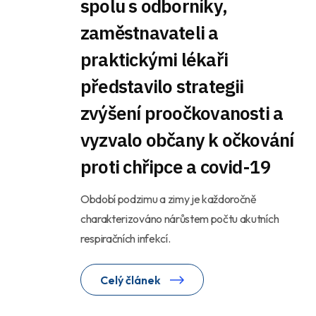
spolu s odborníky,
zaměstnavateli a
praktickými lékaři
představilo strategii
zvýšení proočkovanosti a
vyzvalo občany k očkování
proti chřipce a covid-19
Období podzimu a zimy je každoročně
charakterizováno nárůstem počtu akutních
respiračních infekcí.
Celý článek