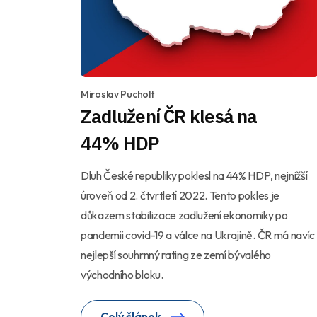
Miroslav Pucholt
Zadlužení ČR klesá na
44% HDP
Dluh České republiky poklesl na 44% HDP, nejnižší
úroveň od 2. čtvrtletí 2022. Tento pokles je
důkazem stabilizace zadlužení ekonomiky po
pandemii covid-19 a válce na Ukrajině. ČR má navíc
nejlepší souhrnný rating ze zemí bývalého
východního bloku.
Celý článek