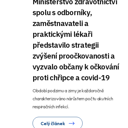
Ministerstvo zdravotnictví
spolu s odborníky,
zaměstnavateli a
praktickými lékaři
představilo strategii
zvýšení proočkovanosti a
vyzvalo občany k očkování
proti chřipce a covid-19
Období podzimu a zimy je každoročně
charakterizováno nárůstem počtu akutních
respiračních infekcí.
Celý článek