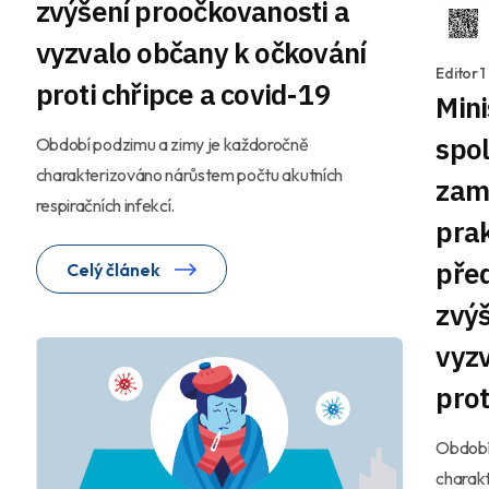
zvýšení proočkovanosti a
vyzvalo občany k očkování
Editor 
proti chřipce a covid-19
Mini
spol
Období podzimu a zimy je každoročně
charakterizováno nárůstem počtu akutních
zam
respiračních infekcí.
prak
před
Celý článek
zvýš
vyzv
prot
Období
charak