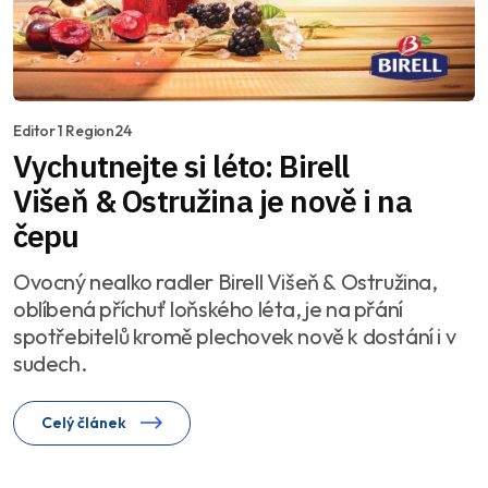
Editor 1 Region24
Vychutnejte si léto: Birell
Višeň & Ostružina je nově i na
čepu
Ovocný nealko radler Birell Višeň & Ostružina,
oblíbená příchuť loňského léta, je na přání
spotřebitelů kromě plechovek nově k dostání i v
sudech.
Celý článek