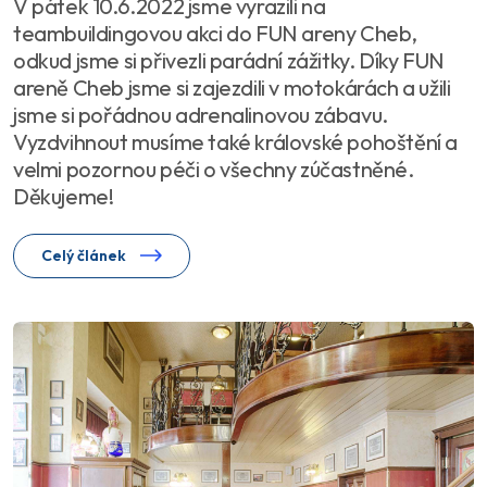
V pátek 10.6.2022 jsme vyrazili na
teambuildingovou akci do FUN areny Cheb,
odkud jsme si přivezli parádní zážitky. Díky FUN
areně Cheb jsme si zajezdili v motokárách a užili
jsme si pořádnou adrenalinovou zábavu.
Vyzdvihnout musíme také královské pohoštění a
velmi pozornou péči o všechny zúčastněné.
Děkujeme!
Celý článek