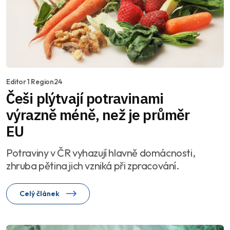
Editor 1 Region24
Češi plýtvají potravinami
výrazně méně, než je průměr
EU
Potraviny v ČR vyhazují hlavně domácnosti,
zhruba pětina jich vzniká při zpracování.
Celý článek