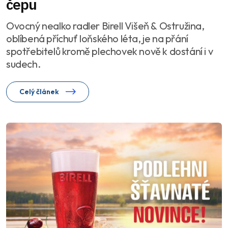
čepu
Ovocný nealko radler Birell Višeň & Ostružina,
oblíbená příchuť loňského léta, je na přání
spotřebitelů kromě plechovek nově k dostání i v
sudech.
Celý článek