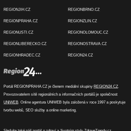
REGIONJIH.CZ
REGIONBRNO.CZ
REGIONPRAHA.CZ
REGIONZLIN.CZ
REGIONUSTI.CZ
REGIONOLOMOUC.CZ
REGIONLIBERECKO.CZ
REGIONOSTRAVA.CZ
REGIONHRADEC.CZ
REGION24.CZ
Portál REGIONPRAHA.CZ je členem mediální skupiny
REGION24.CZ
.
Provozovatelem sítě regionálních a informačních portálů je společnost
UNIWEB
. Online agentura UNIWEB byla založená v roce 1997 a poskytuje
tvorbu webů, SEO služby a online marketing.
Sledujte také náš
portál o zdraví
a životním stylu
ZdraveTrendy.cz
.