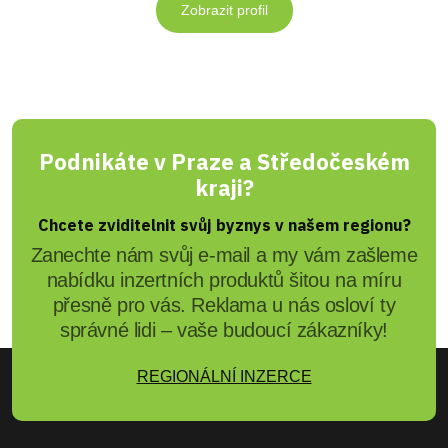
Zobrazit profil
Podnikáte v Praze a Středočeském
kraji?
Chcete zviditelnit svůj byznys v našem regionu?
Zanechte nám svůj e-mail a my vám zašleme
nabídku inzertních produktů šitou na míru
přesně pro vás. Reklama u nás osloví ty
správné lidi – vaše budoucí zákazníky!
REGIONÁLNÍ INZERCE