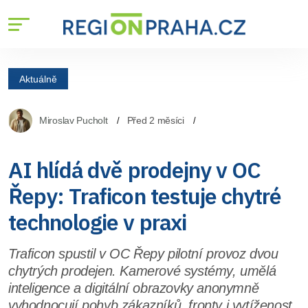
Aktuálně
Miroslav Pucholt
Před 2 měsíci
AI hlídá dvě prodejny v OC
Řepy: Traficon testuje chytré
technologie v praxi
Traficon spustil v OC Řepy pilotní provoz dvou
chytrých prodejen. Kamerové systémy, umělá
inteligence a digitální obrazovky anonymně
vyhodnocují pohyb zákazníků, fronty i vytíženost