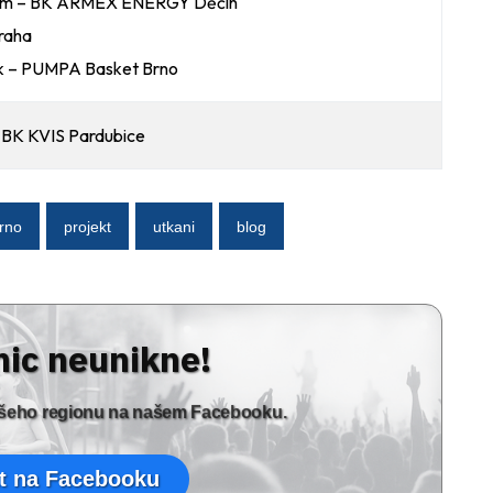
em – BK ARMEX ENERGY Děčín
raha
k – PUMPA Basket Brno
 BK KVIS Pardubice
rno
projekt
utkani
blog
nic neunikne!
vašeho regionu na našem Facebooku.
t na Facebooku