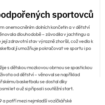
 podpořených sportovců
ým onemocněním dolních končetin a v dětství
ěnovala dlouhodobě – závodila v jachtingu a
ejí zdravotní stav výrazně zhoršil, což vedlo k
ketbal jí umožňuje pokračovat ve sportu i po
 žije s dětskou mozkovou obrnou se spastickou
života od dětství – věnoval se například
ářskému basketbalu se dostal díky
i let a už si připsal i soutěžní start.
a patří mezi nejmladší vozíčkářské