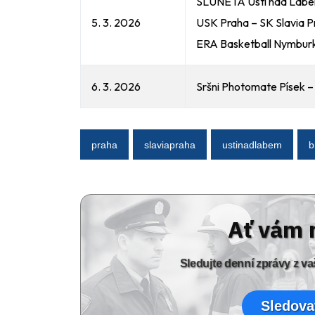
SLUNETA Ústí nad Lab
5. 3. 2026
USK Praha – SK Slavia P
ERA Basketball Nymbur
6. 3. 2026
Sršni Photomate Písek –
praha
slaviapraha
ustinadlabem
b
Ať vám 
Sledujte denní zprávy z 
Sledova