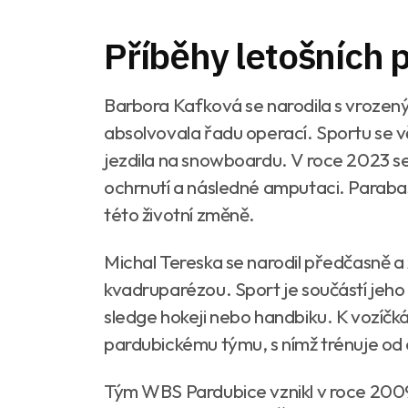
Příběhy letošních
Barbora Kafková se narodila s vrozen
absolvovala řadu operací. Sportu se v
jezdila na snowboardu. V roce 2023 se j
ochrnutí a následné amputaci. Parabas
této životní změně.
Michal Tereska se narodil předčasně a
kvadruparézou. Sport je součástí jeho 
sledge hokeji nebo handbiku. K vozíčk
pardubickému týmu, s nímž trénuje od osm
Tým WBS Pardubice vznikl v roce 2009 