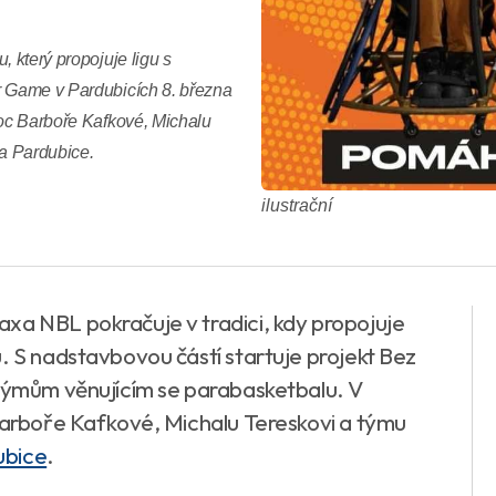
, který propojuje ligu s
r Game v Pardubicích 8. března
moc Barboře Kafkové, Michalu
a Pardubice.
ilustrační
xa NBL pokračuje v tradici, kdy propojuje
. S nadstavbovou částí startuje projekt Bez
 týmům věnujícím se parabasketbalu. V
 Barboře Kafkové, Michalu Tereskovi a týmu
ubice
.