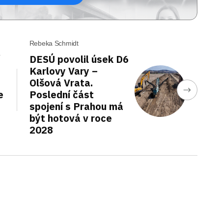
Rebeka Schmidt
DESÚ povolil úsek D6
Karlovy Vary –
Olšová Vrata.
e
Poslední část
spojení s Prahou má
být hotová v roce
2028