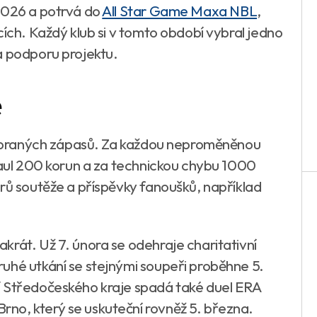
2026 a potrvá do
All Star Game Maxa NBL
,
cích. Každý klub si v tomto období vybral jedno
a podporu projektu.
e
 vybraných zápasů. Za každou neproměněnou
 faul 200 korun a za technickou chybu 1000
erů soutěže a příspěvky fanoušků, například
krát. Už 7. února se odehraje charitativní
uhé utkání se stejnými soupeři proběhne 5.
í Středočeského kraje spadá také duel ERA
no, který se uskuteční rovněž 5. března.