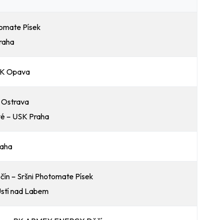
tomate Písek
raha
BK Opava
 Ostrava
é – USK Praha
raha
 – Sršni Photomate Písek
stí nad Labem