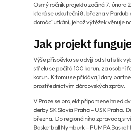
Osmý ročník projektu začíná 7. února 
která se uskuteční 8. března v Pardubi
domácí utkání, jehož výtěžek věnuje n
Jak projekt funguj
Výše příspěvku se odvíjí od statistik
střelu se počítá 100 korun, za osobní
korun. K tomu se přidávají dary partn
prostřednictvím dárcovských zpráv.
V Praze se projekt připomene hned dva
derby SK Slavia Praha – USK Praha. Dr
března. Do regionálního zpravodajstv
Basketball Nymburk – PUMPA Basket Br