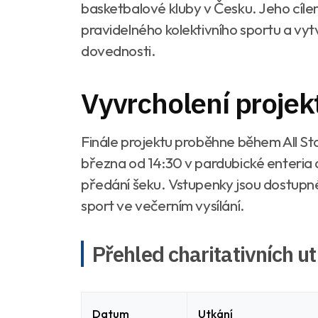
basketbalové kluby v Česku. Jeho cíle
pravidelného kolektivního sportu a vyt
dovednosti.
Vyvrcholení projek
Finále projektu proběhne během All S
března od 14:30 v pardubické enteria 
předání šeku. Vstupenky jsou dostupné
sport ve večerním vysílání.
Přehled charitativních ut
Datum
Utkání