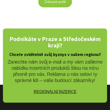
Zobrazit profil
Podnikáte v Praze a Středočeském
kraji?
Chcete zviditelnit svůj byznys v našem regionu?
Zanechte nám svůj e-mail a my vám zašleme
nabídku inzertních produktů šitou na míru
přesně pro vás. Reklama u nás osloví ty
správné lidi – vaše budoucí zákazníky!
REGIONÁLNÍ INZERCE