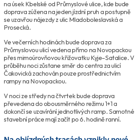
na úsek Kbelské od Průmyslové ulice, kde bude
doprava zúžena na jeden jízdní pruh a postupně
se uzavřou nájezdy z ulic Mladoboleslavská a
Prosecká.
Ve večerních hodinách bude doprava za
Průmyslovou ulicí vedena přímo na Novopackou
přes mimoúrovňovou křižovatku Kyje–Satalice. V
průběhu noci zůstane směr do centra za ulicí
Čakovická zachován pouze prostřednictvím
rampy na Novopackou.
V noci ze středy na čtvrtek bude doprava
převedena do obousměrného režimu 1+1 a
dokončí se uzavírání jednotlivých ramp. Samotné
stavební práce mají začít po 6. hodině ranní.
Na objízdných trasách vznikly nové