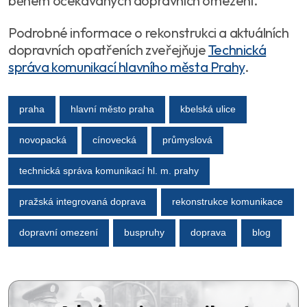
během očekávaných dopravních omezení.
Podrobné informace o rekonstrukci a aktuálních
dopravních opatřeních zveřejňuje
Technická
správa komunikací hlavního města Prahy
.
praha
hlavní město praha
kbelská ulice
novopacká
cínovecká
průmyslová
technická správa komunikací hl. m. prahy
pražská integrovaná doprava
rekonstrukce komunikace
dopravní omezení
buspruhy
doprava
blog