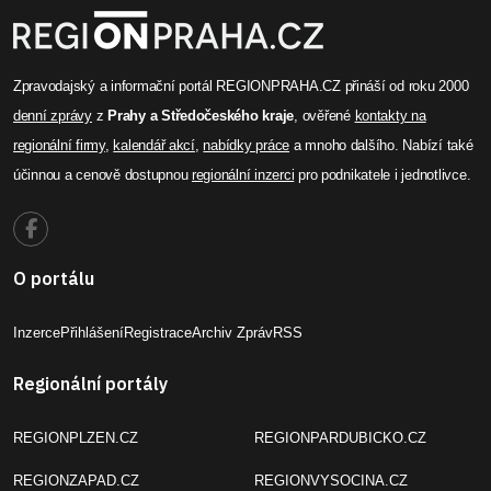
Zpravodajský a informační portál REGIONPRAHA.CZ přináší od roku 2000
denní zprávy
z
Prahy a Středočeského kraje
, ověřené
kontakty na
regionální firmy
,
kalendář akcí
,
nabídky práce
a mnoho dalšího. Nabízí také
účinnou a cenově dostupnou
regionální inzerci
pro podnikatele i jednotlivce.
O portálu
Inzerce
Přihlášení
Registrace
Archiv Zpráv
RSS
Regionální portály
REGIONPLZEN.CZ
REGIONPARDUBICKO.CZ
REGIONZAPAD.CZ
REGIONVYSOCINA.CZ