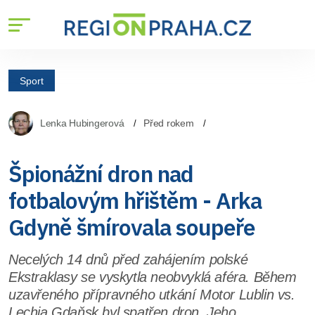
Sport
Lenka Hubingerová
Před rokem
Špionážní dron nad
fotbalovým hřištěm - Arka
Gdyně šmírovala soupeře
Necelých 14 dnů před zahájením polské
Ekstraklasy se vyskytla neobvyklá aféra. Během
uzavřeného přípravného utkání Motor Lublin vs.
Lechia Gdaňsk byl spatřen dron. Jeho