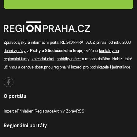
Zpravodajský a informační portál REGIONPRAHA.CZ přináší od roku 2000
denní zprávy
z
Prahy a Středočeského kraje
, ověřené
kontakty na
regionální firmy
,
kalendář akcí
,
nabídky práce
a mnoho dalšího. Nabízí také
účinnou a cenově dostupnou
regionální inzerci
pro podnikatele i jednotlivce.
O portálu
Inzerce
Přihlášení
Registrace
Archiv Zpráv
RSS
Regionální portály