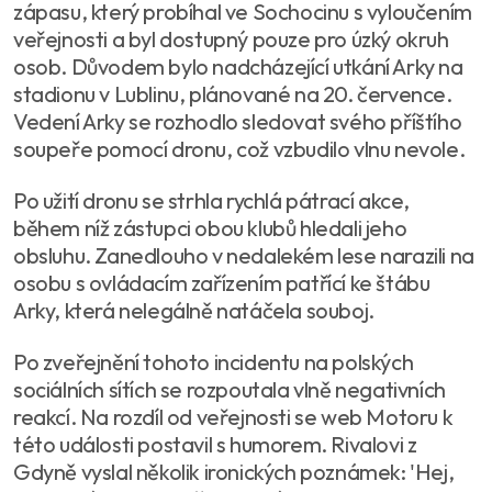
zápasu, který probíhal ve Sochocinu s vyloučením
veřejnosti a byl dostupný pouze pro úzký okruh
osob. Důvodem bylo nadcházející utkání Arky na
stadionu v Lublinu, plánované na 20. července.
Vedení Arky se rozhodlo sledovat svého příštího
soupeře pomocí dronu, což vzbudilo vlnu nevole.
Po užití dronu se strhla rychlá pátrací akce,
během níž zástupci obou klubů hledali jeho
obsluhu. Zanedlouho v nedalekém lese narazili na
osobu s ovládacím zařízením patřící ke štábu
Arky, která nelegálně natáčela souboj.
Po zveřejnění tohoto incidentu na polských
sociálních sítích se rozpoutala vlně negativních
reakcí. Na rozdíl od veřejnosti se web Motoru k
této události postavil s humorem. Rivalovi z
Gdyně vyslal několik ironických poznámek: 'Hej,