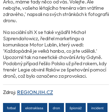
Arko, máme tady něco od vás. Volejte. Ale
nebojte, vašeho létajícího trenéra vám vrátíme
zdravého,' napsali na svých stránkách k fotografii
dronu.
Na sociální síti X se také vyjádřil Michał
Szprendałowicz, ředitel marketingu a
komunikace Motor Lublin, který uvedl:
'Každopádně je velká hanba, co jste udělali.'
Upozornil tak na neetické chování Arky Gdyně.
Podobný případ řešilo Polsko už před rokem, kdy
trenér Legie obvinil Raków ze špehování pomocí
dronů, což bylo označeno za provokaci.
Zdroj:
REGIONJIH.CZ
fotbal
ekstraklasa
dron
špionáž
incident