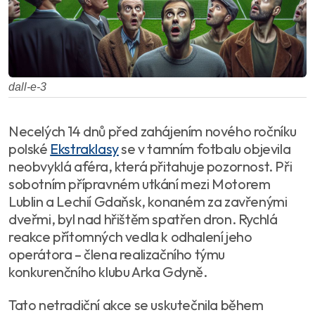
dall-e-3
Necelých 14 dnů před zahájením nového ročníku
polské
Ekstraklasy
se v tamním fotbalu objevila
neobvyklá aféra, která přitahuje pozornost. Při
sobotním přípravném utkání mezi Motorem
Lublin a Lechií Gdaňsk, konaném za zavřenými
dveřmi, byl nad hřištěm spatřen dron. Rychlá
reakce přítomných vedla k odhalení jeho
operátora – člena realizačního týmu
konkurenčního klubu Arka Gdyně.
Tato netradiční akce se uskutečnila během