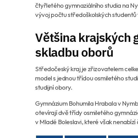
čtyřletého gymnaziálního studia na 
vývoj počtu středoškolských studentů v
Většina krajských 
skladbu oborů
Středočeský kraj je zřizovatelem celk
model s jednou třídou osmiletého studi
studijní obory.
Gymnázium Bohumila Hrabala v Nymbur
otevírají dvě třídy osmiletého gymná
v Mladé Boleslavi, které však nenabízí č