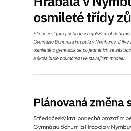
Hrabala v Nymbu
osmileté třídy zů
Středočeský kraj nebude v nejbližším období měni
Gymnáziu Bohumila Hrabala v Nymburce. Dříve z
osmiletého gymnázia se po jednáních se zástupci 
a škola bude pokračovat ve stávajícím modelu.
Plánovaná změna s
Středočeský kraj ponechá prozatím be
Gymnáziu Bohumila Hrabala v Nymburce