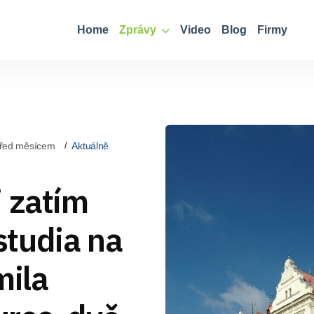
Home
Zprávy
Video
Blog
Firmy
řed měsícem
Aktuálně
j zatím
tudia na
ila