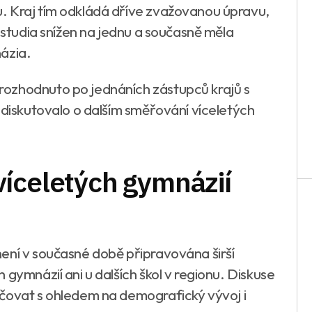
. Kraj tím odkládá dříve zvažovanou úpravu,
o studia snížen na jednu a současně měla
ázia.
ozhodnuto po jednáních zástupců krajů s
 diskutovalo o dalším směřování víceletých
íceletých gymnázií
ení v současné době připravována širší
 gymnázií ani u dalších škol v regionu. Diskuse
ačovat s ohledem na demografický vývoj i