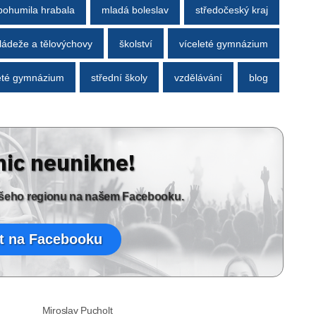
ohumila hrabala
mladá boleslav
středočeský kraj
ládeže a tělovýchovy
školství
víceleté gymnázium
eté gymnázium
střední školy
vzdělávání
blog
nic neunikne!
vašeho regionu na našem Facebooku.
t na Facebooku
Miroslav Pucholt