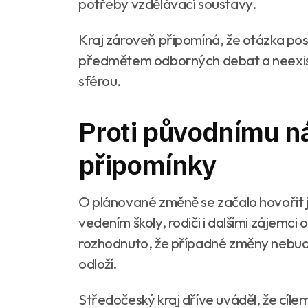
potřeby vzdělávací soustavy.
Kraj zároveň připomíná, že otázka pos
předmětem odborných debat a neexistu
sférou.
Proti původnímu n
připomínky
O plánované změně se začalo hovořit ji
vedením školy, rodiči i dalšími zájemci
rozhodnuto, že případné změny nebudo
odloží.
Středočeský kraj dříve uváděl, že cíle