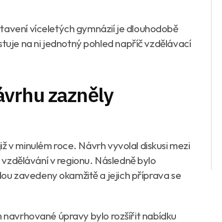
tavení víceletých gymnázií je dlouhodobě
je na ni jednotný pohled napříč vzdělávací
ávrhu zazněly
ž v minulém roce. Návrh vyvolal diskusi mezi
 o vzdělávání v regionu. Následně bylo
u zavedeny okamžitě a jejich příprava se
m navrhované úpravy bylo rozšířit nabídku