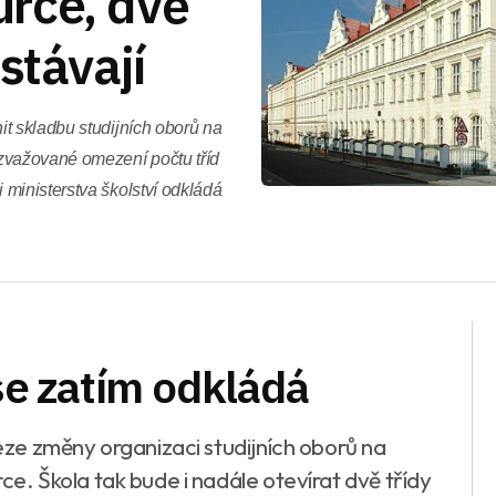
rce, dvě
stávají
t skladbu studijních oborů na
važované omezení počtu tříd
ministerstva školství odkládá
e zatím odkládá
ze změny organizaci studijních oborů na
. Škola tak bude i nadále otevírat dvě třídy