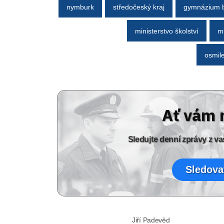
nymburk
středočeský kraj
gymnázium b
ministerstvo školství
m
osmil
Ať vám 
Sledujte denní zprávy z 
Sledova
Jiří Padevěd