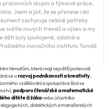
u pracovních skupin a týmové práce,
la. Jsem si jist, že se přenese i do
dokument zachycuje reálné potřeby
 ve světle nových trendů a výzev a my
e děti byly spokojené, odolné a
 Pražského inovačního institutu Tomáš
dním tématům, která mají největší potenciál
edná se o
rozvoj podnikavosti a kreativity
,
borného vzdělávání a spolupráce škol se
nství,
podporu čtenářské a matematické
dého dítěte či žáka
nebo účastníka
edagogických, didaktických a manažerských