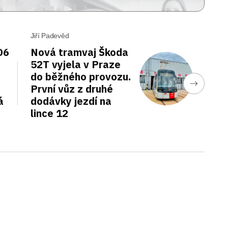
Jiří Padevěd
D6
Nová tramvaj Škoda
52T vyjela v Praze
do běžného provozu.
První vůz z druhé
á
dodávky jezdí na
lince 12