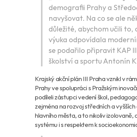
demografii Prahy a Středoč
navyšovat. Na co se ale něk
důležité, abychom učili to,
výuka odpovídala moderním
se podařilo připravit KAP II
školství a sportu Antonín 
Krajský akční plán III Praha vznikl v
Prahy ve spolupráci s Pražským inovač
podíleli zástupci vedení škol, pedagogo
zejména na rozvoj středních a vyšších
hlavního města, a to nikoliv izolovaně,
systému i s respektem k socioekonomick