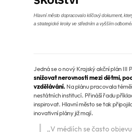
Hlavní město dopracovalo klíčový dokument, kter
a strategické kroky ve středním a vyšším odborné
Jedná se o nový Krajský akční plán III 
snižovat nerovnosti mezi dětmi, pod
vzdělávání.
Na plánu pracovala téměř 
nestátních institucí. Přináší řadu přík
inspirovat. Hlavní město se tak připojil
inovativní plány již mají.
„V médiích se často objevu