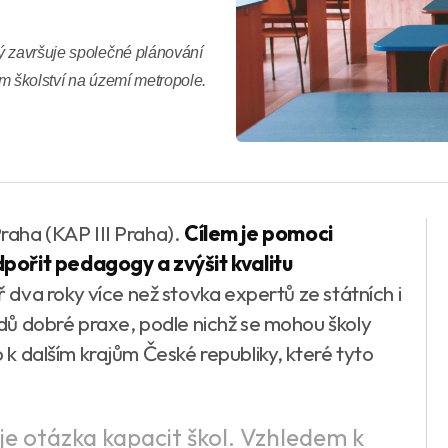
ý završuje společné plánování
m školství na území metropole.
Praha (KAP III Praha).
Cílem je pomoci
pořit pedagogy a zvýšit kvalitu
dva roky více než stovka expertů ze státních i
ladů dobré praxe, podle nichž se mohou školy
o k dalším krajům České republiky, které tyto
je otázka kapacit škol. Vzhledem k