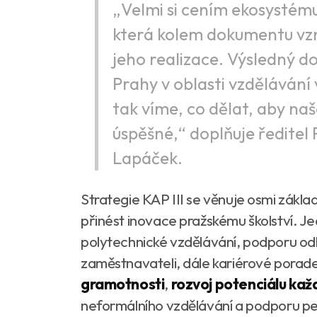
„Velmi si cením ekosystém
která kolem dokumentu vznik
jeho realizace. Výsledný 
Prahy v oblasti vzdělávání
tak víme, co dělat, aby naš
úspěšné,“ doplňuje ředitel
Lapáček.
Strategie KAP III se věnuje osmi zákla
přinést inovace pražskému školství. J
polytechnické vzdělávání, podporu od
zaměstnavateli, dále kariérové porade
gramotnosti
,
rozvoj potenciálu kaž
neformálního vzdělávání a podporu p