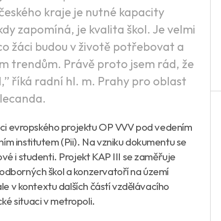
eského kraje je nutné kapacity
dy zapomíná, je kvalita škol. Je velmi
 co žáci budou v životě potřebovat a
 trendům. Právě proto jsem rád, že
I,” říká radní hl. m. Prahy pro oblast
Klecanda.
 rámci evropského projektu OP VVV pod vedením
ním institutem (Pii). Na vzniku dokumentu se
vé i studenti. Projekt KAP III se zaměřuje
 odborných škol a konzervatoří na území
 ale v kontextu dalších částí vzdělávacího
é situaci v metropoli.