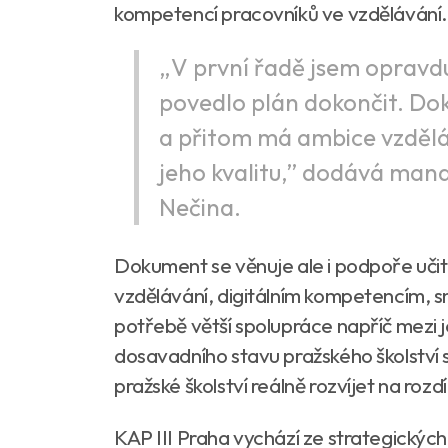
kompetencí pracovníků ve vzdělávání.
„V první řadě jsem opravdu
povedlo plán dokončit. Dok
a přitom má ambice vzděláv
jeho kvalitu,” dodává mana
Nečina.
Dokument se věnuje ale i podpoře učite
vzdělávání, digitálním kompetencím, sn
potřebě větší spolupráce napříč mezi je
dosavadního stavu pražského školství st
pražské školství reálně rozvíjet na rozd
KAP III Praha vychází ze strategických