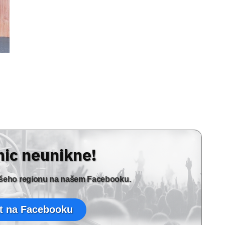
nic neunikne!
vašeho regionu na našem Facebooku.
t na Facebooku