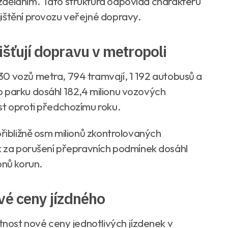
zděláním. Tato struktura odpovídá charakteru
ištění provozu veřejné dopravy.
išťují dopravu v metropoli
0 vozů metra, 794 tramvají, 1 192 autobusů a
o parku dosáhl 182,4 milionu vozových
st oproti předchozímu roku.
přibližně osm milionů zkontrolovaných
ek za porušení přepravních podmínek dosáhl
onů korun.
vé ceny jízdného
atnost nové ceny jednotlivých jízdenek v