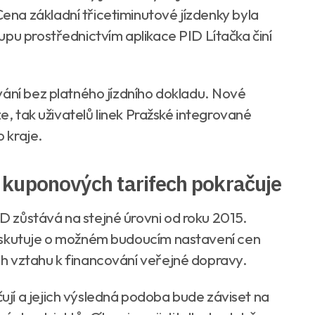
na základní třicetiminutové jízdenky byla
pu prostřednictvím aplikace PID Lítačka činí
vání bez platného jízdního dokladu. Nové
ze, tak uživatelů linek Pražské integrované
 kraje.
kuponových tarifech pokračuje
 zůstává na stejné úrovni od roku 2015.
iskutuje o možném budoucím nastavení cen
h vztahu k financování veřejné dopravy.
jí a jejich výsledná podoba bude záviset na