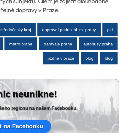
ých subjektů. Cílem je zajistit dlouhodobě
veřejné dopravy v Praze.
středočeský kraj
dopravní podnik hl. m. prahy
pid
metro praha
tramvaje praha
autobusy praha
jízdné v praze
blog
blog
nic neunikne!
vašeho regionu na našem Facebooku.
t na Facebooku