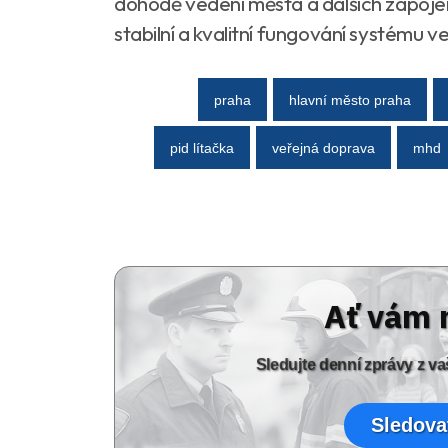
dohodě vedení města a dalších zapojen
stabilní a kvalitní fungování systému 
praha
hlavní město praha
pid lítačka
veřejná doprava
mhd
Ať vám 
Sledujte denní zprávy z 
Sledova