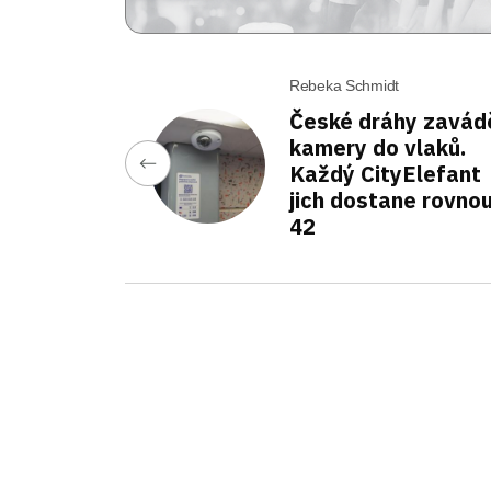
Rebeka Schmidt
České dráhy zavádě
kamery do vlaků.
Každý CityElefant
jich dostane rovno
42