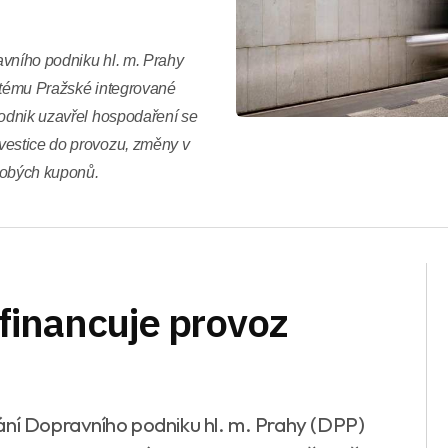
avního podniku hl. m. Prahy
ystému Pražské integrované
podnik uzavřel hospodaření se
vestice do provozu, změny v
dobých kuponů.
financuje provoz
ání Dopravního podniku hl. m. Prahy (DPP)