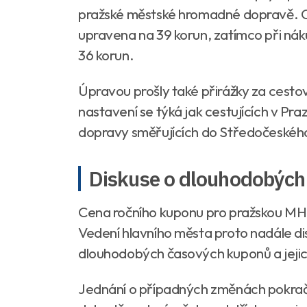
pražské městské hromadné dopravě. Ce
upravena na 39 korun, zatímco při náku
36 korun.
Úpravou prošly také přirážky za cesto
nastavení se týká jak cestujících v Pra
dopravy směřujících do Středočeského
Diskuse o dlouhodobých 
Cena ročního kuponu pro pražskou MHD
Vedení hlavního města proto nadále d
dlouhodobých časových kuponů a jejic
Jednání o případných změnách pokraču