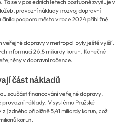
 Ta se v posledních letech postupně zvyšuje v
užeb, provozní náklady i rozvoj dopravní
 činila podpora města v roce 2024 přibližně
m veřejné dopravy v metropoli byly ještě vyšší.
ch informací 26,8 miliardy korun. Konečné
veřejněny v dopravní ročence.
ají část nákladů
nou součást financování veřejné dopravy,
 provozní náklady. V systému Pražské
z jízdného přibližně 5,41 miliardy korun, což
milionů korun.