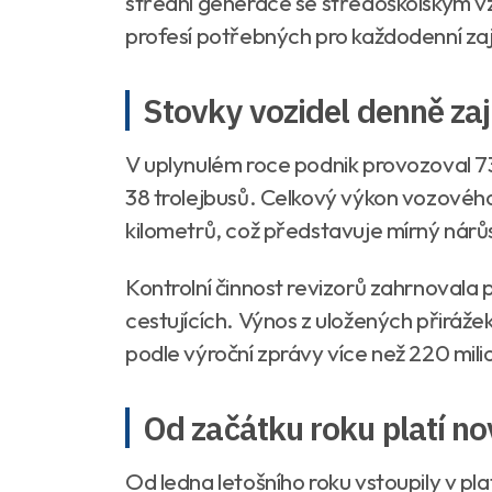
střední generace se středoškolským v
profesí potřebných pro každodenní zaj
Stovky vozidel denně zaj
V uplynulém roce podnik provozoval 73
38 trolejbusů. Celkový výkon vozovéh
kilometrů, což představuje mírný nárů
Kontrolní činnost revizorů zahrnovala 
cestujících. Výnos z uložených přiráž
podle výroční zprávy více než 220 mili
Od začátku roku platí no
Od ledna letošního roku vstoupily v pl