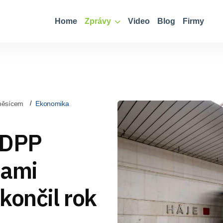
Home
Zprávy
Video
Blog
Firmy
měsícem
Ekonomika
 DPP
dami
končil rok