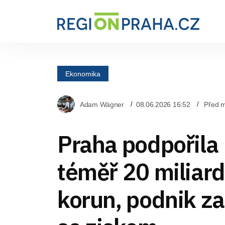
Ekonomika
Adam Wágner
08.06.2026 16:52
Před 
Praha podpořila
téměř 20 miliar
korun, podnik za