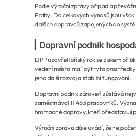
Podle výroční zprávy připadla převážn
Prahy. Do celkových výnosů jsou však z
dalších dopravců zapojených do syst
Dopravní podnik hospoda
DPP uzavřel loňský rok se ziskem přibl
vedení města mají být tyto prostředky
jeho další rozvoj a stabilní fungování.
Dopravní podnik zároveň zůstává nejvě
zaměstnával 11 463 pracovníků. Význam
hromadné dopravy, kteří představují p
Výroční zpráva dále uvádí, že nejpočet