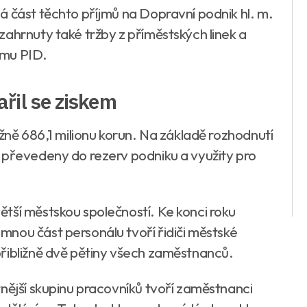
á část těchto příjmů na Dopravní podnik hl. m.
ahrnuty také tržby z příměstských linek a
ému PID.
řil se ziskem
ižně 686,1 milionu korun. Na základě rozhodnutí
 převedeny do rezerv podniku a využity pro
tší městskou společností. Ke konci roku
nou část personálu tvoří řidiči městské
řibližně dvě pětiny všech zaměstnanců.
nější skupinu pracovníků tvoří zaměstnanci