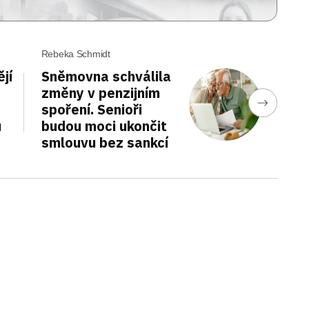
Rebeka Schmidt
jí
Sněmovna schválila
změny v penzijním
spoření. Senioři
u
budou moci ukončit
smlouvu bez sankcí