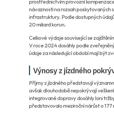
prostřednictvím provozní kompenzace.
návaznosti na rozsah poskytovaných sl
infrastruktury. Podle dostupných údajů
20 miliard korun.
Celkové výdaje související se zajištění
V roce 2024 dosáhly podle zveřejněný
údaje za následující období mají být z
Výnosy z jízdného pokrýv
Příjmy z jízdného představují význam
avšak dlouhodobě nepokrývají veškeré
integrované dopravy dosáhly loni tržby 
představovalo meziroční nárůst o 177 