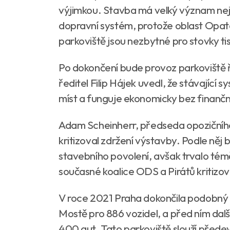
výjimkou. Stavba má velký význam neje
dopravní systém, protože oblast Opat
parkoviště jsou nezbytné pro stovky ti
Po dokončení bude provoz parkoviště ř
ředitel Filip Hájek uvedl, že stávající 
míst a funguje ekonomicky bez finančn
Adam Scheinherr, předseda opozičního
kritizoval zdržení výstavby. Podle něj
stavebního povolení, avšak trvalo témě
současné koalice ODS a Pirátů kritizov
V roce 2021 Praha dokončila podobný
Mostě pro 886 vozidel, a před ním dal
400 aut. Tato parkoviště slouží předev