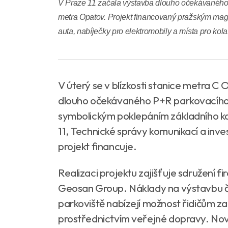
V Praze 11 začala výstavba dlouho očekávanéh
metra Opatov. Projekt financovaný pražským magi
auta, nabíječky pro elektromobily a místa pro kola
V úterý se v blízkosti stanice metra C 
dlouho očekávaného P+R parkovacího
symbolickým poklepáním základního ka
11, Technické správy komunikací a inve
projekt financuje.
Realizaci projektu zajišťuje sdružení 
Geosan Group. Náklady na výstavbu či
parkoviště nabízejí možnost řidičům z
prostřednictvím veřejné dopravy. Nov