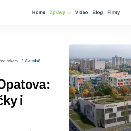
Home
Zprávy
Video
Blog
Firmy
řed rokem
Aktuálně
Opatova:
čky i