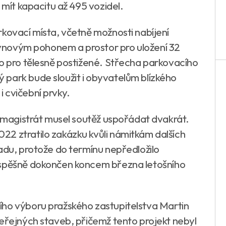
 mít kapacitu až 495 vozidel.
rkovací místa, včetně možnosti nabíjení
 plynovým pohonem a prostor pro uložení 32
no pro tělesně postižené. Střecha parkovacího
park bude sloužit i obyvatelům blízkého
 cvičební prvky.
ý magistrát musel soutěž uspořádat dvakrát.
2 ztratilo zakázku kvůli námitkám dalších
adu, protože do termínu nepředložilo
úspěšně dokončen koncem března letošního
ího výboru pražského zastupitelstva Martin
veřejných staveb, přičemž tento projekt nebyl