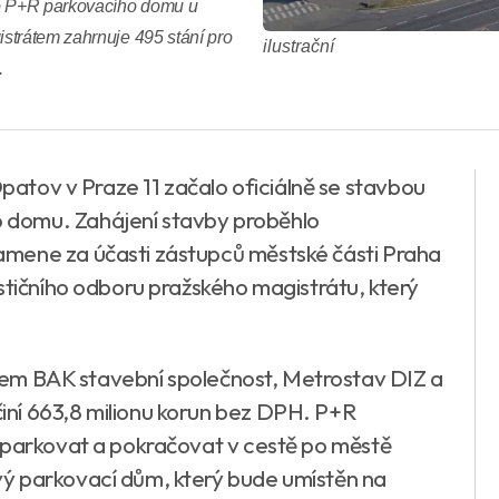
o P+R parkovacího domu u
strátem zahrnuje 495 stání pro
ilustrační
.
Opatov v Praze 11 začalo oficiálně se stavbou
 domu. Zahájení stavby proběhlo
mene za účasti zástupců městské části Praha
stičního odboru pražského magistrátu, který
firem BAK stavební společnost, Metrostav DIZ a
ní 663,8 milionu korun bez DPH. P+R
aparkovat a pokračovat v cestě po městě
ý parkovací dům, který bude umístěn na