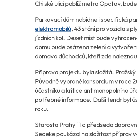
Chilské ulici poblíž metra Opatov, bude
Parkovací dům nabídne i specifická pa
elektromobilů
, 43 stání pro vozidla s
jízdních kol. Deset míst bude vyhraze
domu bude osázena zelení a vytvořený 
domova důchodců, kteří zde naleznou i
Příprava projektu byla složitá. Pražsk
Původně vybrané konsorcium v roce 202
účastníků a kritice antimonopolního úř
potřebné informace. Další tendr byl 
roku.
Starosta Prahy 11 a předseda dopravn
Sedeke poukázal na složitost příprav 