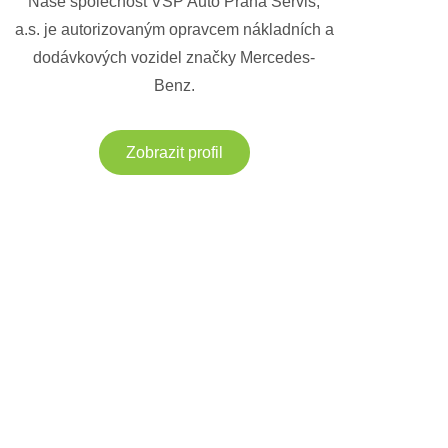
Naše společnost VSP Auto Praha Servis,
a.s. je autorizovaným opravcem nákladních a
dodávkových vozidel značky Mercedes-
Benz.
Zobrazit profil