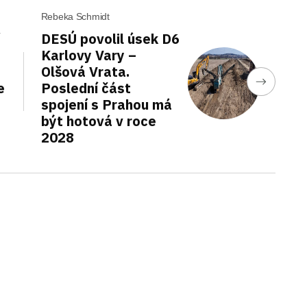
Rebeka Schmidt
DESÚ povolil úsek D6
Karlovy Vary –
Olšová Vrata.
e
Poslední část
spojení s Prahou má
být hotová v roce
2028