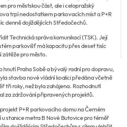
n pro městskou část, ale i celopražský
ova trpí nedostatkem parkovacích míst a P+R
síc denně dojíždějících Středočechů.
ídit Technická správa komunikací (TSK). Její
systém parkovišť má kapacitu přes deset tisíc
í zátěže pro město.
 hnutí Praha Sobě a bývalý radní pro dopravu,
 byla stavba nové vládní koalici předána včetně
ř tři roky, než byla zahájena. Rozhodnutí
al za zdržování připravených projektů.
 projekt P+R parkovacího domu na Černém
ší u stanice metra B Nové Butovice pro téměř
ším dojíždějícím Středočechům s cílem ulehčit