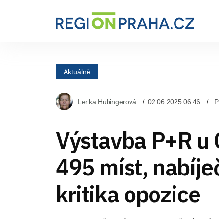
Aktuálně
Lenka Hubingerová
02.06.2025 06:46
P
Výstavba P+R u 
495 míst, nabíje
kritika opozice