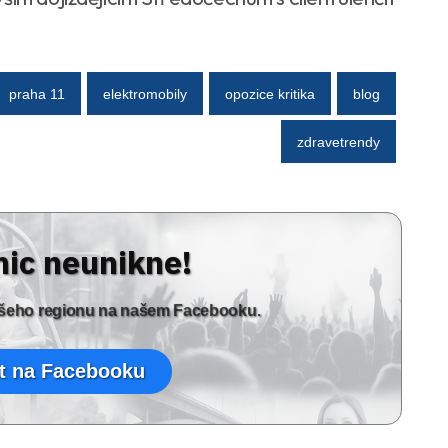
praha 11
elektromobily
opozice kritika
blog
zdravetrendy
nic neunikne!
vašeho regionu na našem Facebooku.
t na Facebooku