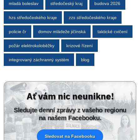
mladá boleslav
středočeský kraj
budova 2026
hzs středočeského kraje
zzs středočeského kraje
policie čr
domov mládeže jičínská
taktické cvičení
požár elektrokoloběžky
krizové řízení
integrovaný záchranný systém
blog
Ať vám nic neunikne!
Sledujte denní zprávy z vašeho regionu
na našem Facebooku.
Sledovat na Facebooku