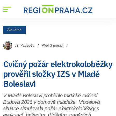
Aktuálně
Jiří Padevěd
Před 3 měsíci
Cvičný požár elektrokoloběžky
prověřil složky IZS v Mladé
Boleslavi
V Mladé Boleslavi proběhlo taktické cvičení
Budova 2026 v domově mládeže. Modelová
situace simulovala požár elektrokoloběžky s
evakuací, hašením, tříděním zraněných,