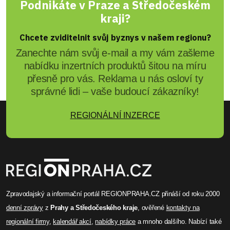
Podnikáte v Praze a Středočeském
kraji?
Chcete zviditelnit svůj byznys v našem regionu?
Zanechte nám svůj e-mail a my vám zašleme
nabídku inzertních produktů šitou na míru
přesně pro vás. Reklama u nás osloví ty
správné lidi – vaše budoucí zákazníky!
REGIONÁLNÍ INZERCE
Zpravodajský a informační portál REGIONPRAHA.CZ přináší od roku 2000
denní zprávy
z
Prahy a Středočeského kraje
, ověřené
kontakty na
regionální firmy
,
kalendář akcí
,
nabídky práce
a mnoho dalšího. Nabízí také