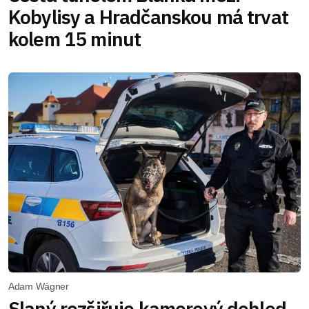
Kobylisy a Hradčanskou má trvat
kolem 15 minut
Adam Wágner
Slaný rozšiřuje kamerový dohled.