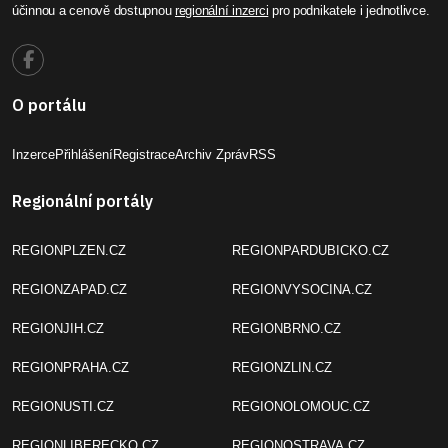
účinnou a cenově dostupnou
regionální inzerci
pro podnikatele i jednotlivce.
O portálu
Inzerce
Přihlášení
Registrace
Archiv Zpráv
RSS
Regionální portály
REGIONPLZEN.CZ
REGIONPARDUBICKO.CZ
REGIONZAPAD.CZ
REGIONVYSOCINA.CZ
REGIONJIH.CZ
REGIONBRNO.CZ
REGIONPRAHA.CZ
REGIONZLIN.CZ
REGIONUSTI.CZ
REGIONOLOMOUC.CZ
REGIONLIBERECKO.CZ
REGIONOSTRAVA.CZ