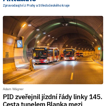
Zpravodasjtví z Prahy a Středočeského kraje
Adam Wágner
PID zveřejnil jízdní řády linky 145.
Cesta tunelem Blanka mezi