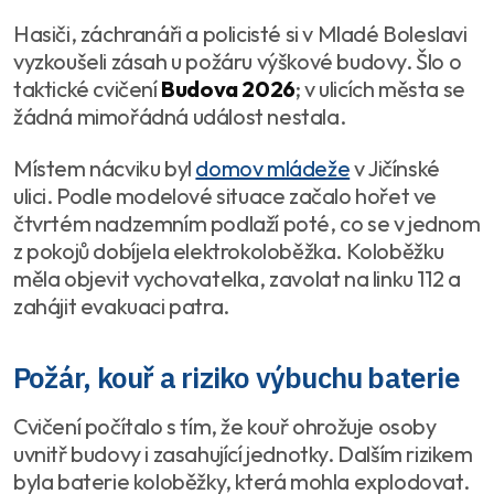
Hasiči, záchranáři a policisté si v Mladé Boleslavi
vyzkoušeli zásah u požáru výškové budovy. Šlo o
taktické cvičení
Budova 2026
; v ulicích města se
žádná mimořádná událost nestala.
Místem nácviku byl
domov mládeže
v Jičínské
ulici. Podle modelové situace začalo hořet ve
čtvrtém nadzemním podlaží poté, co se v jednom
z pokojů dobíjela elektrokoloběžka. Koloběžku
měla objevit vychovatelka, zavolat na linku 112 a
zahájit evakuaci patra.
Požár, kouř a riziko výbuchu baterie
Cvičení počítalo s tím, že kouř ohrožuje osoby
uvnitř budovy i zasahující jednotky. Dalším rizikem
byla baterie koloběžky, která mohla explodovat.