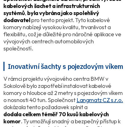
kabelových šachet a infrastrukturních
systémů
,
byla vybrána jako spolehlivý
dodavatel
pro tento projekt. Tyto kabelové
komory nabízejí vysokou kvalitu, trvanlivost a
flexibilitu, což je důležité pro náročné aplikace ve
vývojových centrech automobilových
společností.
Inovativní šachty s pojezdovým víkem
V rámci projektu vývojového centra BMW v
Sokolově bylo zapotřebí instalovat kabelové
komory o hloubce až 2 metry s pojezdovým víkem
o nosnosti 40 tun. Společnost
Langmatz CZ s.r.o.
dokázala tento požadavek splnit a
dodala celkem téměř 70 kusů kabelových
komor
. Ty umožňují snadný a bezpečný přístup k