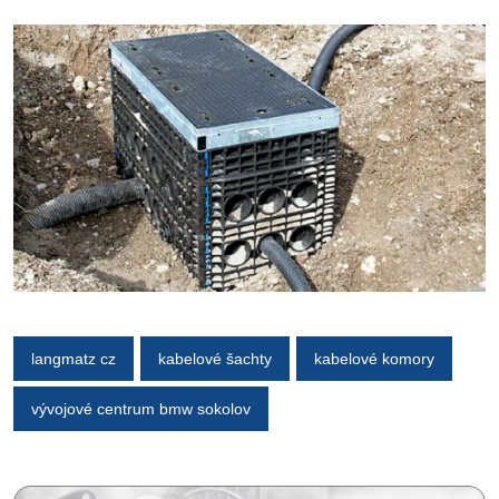
langmatz cz
kabelové šachty
kabelové komory
vývojové centrum bmw sokolov