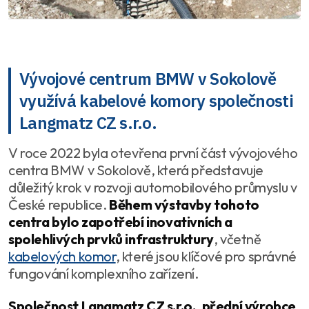
Vývojové centrum BMW v Sokolově
využívá kabelové komory společnosti
Langmatz CZ s.r.o.
V roce 2022 byla otevřena první část vývojového
centra BMW v Sokolově, která představuje
důležitý krok v rozvoji automobilového průmyslu v
České republice.
Během výstavby tohoto
centra bylo zapotřebí inovativních a
spolehlivých prvků infrastruktury
, včetně
kabelových komor
, které jsou klíčové pro správné
fungování komplexního zařízení.
Společnost Langmatz CZ s.r.o.
,
přední výrobce