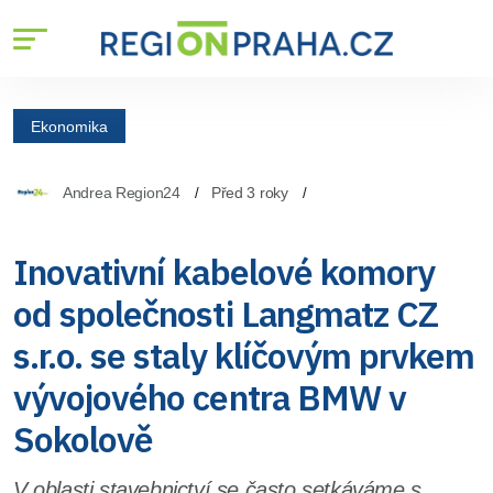
Ekonomika
Andrea Region24
Před 3 roky
Inovativní kabelové komory
od společnosti Langmatz CZ
s.r.o. se staly klíčovým prvkem
vývojového centra BMW v
Sokolově
V oblasti stavebnictví se často setkáváme s