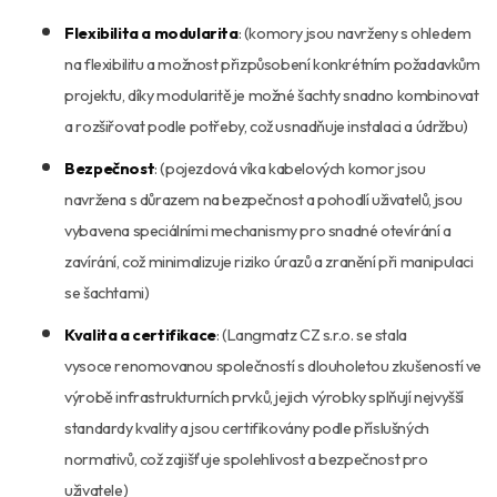
Flexibilita a modularita
:
(komory jsou navrženy s ohledem
na flexibilitu a možnost přizpůsobení konkrétním požadavkům
projektu, díky modularitě je možné šachty snadno kombinovat
a rozšiřovat podle potřeby, což usnadňuje instalaci a údržbu)
Bezpečnost
:
(pojezdová víka kabelových komor jsou
navržena s důrazem na bezpečnost a pohodlí uživatelů, jsou
vybavena speciálními mechanismy pro snadné otevírání a
zavírání, což minimalizuje riziko úrazů a zranění při manipulaci
se šachtami)
Kvalita a certifikace
:
(Langmatz CZ s.r.o. se stala
vysoce renomovanou společností s dlouholetou zkušeností ve
výrobě infrastrukturních prvků, jejich výrobky splňují nejvyšší
standardy kvality a jsou certifikovány podle příslušných
normativů, což zajišťuje spolehlivost a bezpečnost pro
uživatele)