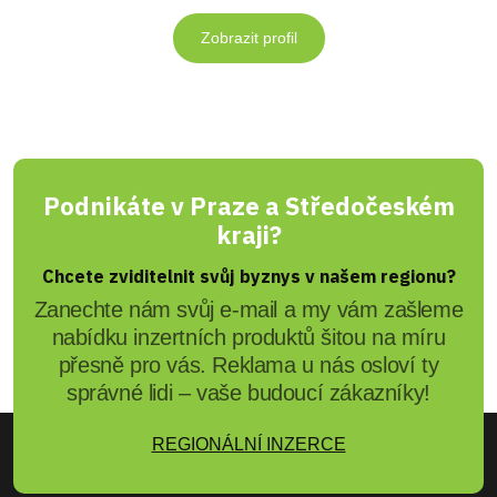
Zobrazit profil
Podnikáte v Praze a Středočeském
kraji?
Chcete zviditelnit svůj byznys v našem regionu?
Zanechte nám svůj e-mail a my vám zašleme
nabídku inzertních produktů šitou na míru
přesně pro vás. Reklama u nás osloví ty
správné lidi – vaše budoucí zákazníky!
REGIONÁLNÍ INZERCE