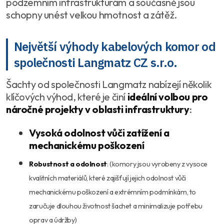
podzemním infrastrukturám a současně jsou
schopny unést velkou hmotnost a zátěž.
Největší výhody kabelových komor od
společnosti Langmatz CZ s.r.o.
Šachty od společnosti Langmatz nabízejí několik
klíčových výhod, které je činí
ideální volbou pro
náročné projekty v oblasti infrastruktury
:
Vysoká odolnost vůči zatížení a
mechanickému poškození
Robustnost a odolnost
:
(komory jsou vyrobeny z vysoce
kvalitních materiálů, které zajišťují jejich odolnost vůči
mechanickému poškození a extrémním podmínkám, to
zaručuje dlouhou životnost šachet a minimalizuje potřebu
oprav a údržby)