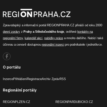
Zpravodajský a informační portál REGIONPRAHA.CZ přináší od roku 2000
denní zprávy
z
Prahy a Středočeského kraje
, ověřené
kontakty na
regionální firmy
,
kalendář akcí
,
nabídky práce
a mnoho dalšího. Nabízí také
účinnou a cenově dostupnou
regionální inzerci
pro podnikatele i jednotlivce.
O portálu
Inzerce
Přihlášení
Registrace
Archiv Zpráv
RSS
Regionální portály
REGIONPLZEN.CZ
REGIONPARDUBICKO.CZ