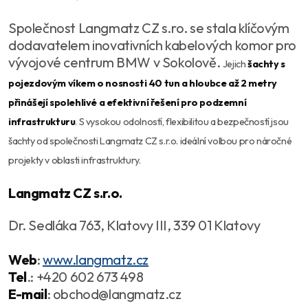
Společnost Langmatz CZ s.ro. se stala klíčovým
dodavatelem inovativních kabelových komor pro
vývojové centrum BMW v Sokolově.
Jejich
šachty s
pojezdovým víkem o nosnosti 40 tun a hloubce až 2 metry
přinášejí spolehlivé a efektivní řešení pro podzemní
infrastrukturu
. S vysokou odolností, flexibilitou a bezpečností jsou
šachty od společnosti Langmatz CZ s.r.o. ideální volbou pro náročné
projekty v oblasti infrastruktury.
Langmatz CZ s.r.o.
Dr. Sedláka 763, Klatovy III, 339 01 Klatovy
Web
:
www.langmatz.cz
Tel
.: +420 602 673 498
E-mail
: obchod@langmatz.cz