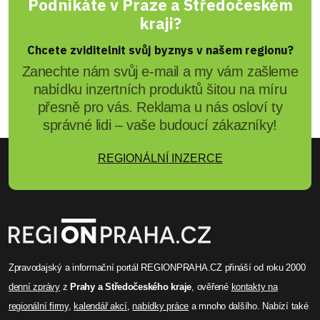
Podnikáte v Praze a Středočeském
kraji?
Chcete zviditelnit svůj byznys v našem regionu?
Zanechte nám svůj e-mail a my vám zašleme
nabídku inzertních produktů šitou na míru
přesně pro vás. Reklama u nás osloví ty
správné lidi – vaše budoucí zákazníky!
REGIONÁLNÍ INZERCE
Zpravodajský a informační portál REGIONPRAHA.CZ přináší od roku 2000
denní zprávy
z
Prahy a Středočeského kraje
, ověřené
kontakty na
regionální firmy
,
kalendář akcí
,
nabídky práce
a mnoho dalšího. Nabízí také