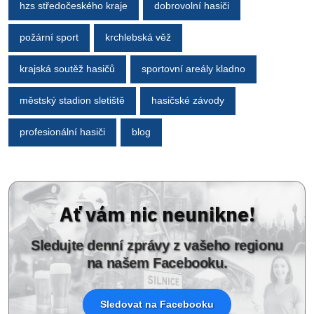
hzs středočeského kraje
dobrovolní hasiči
požární sport
krchlebská věž
krajská soutěž hasičů
sportovní areály kladno
městský stadion sletiště
hasičské závody
profesionální hasiči
blog
Ať vám nic neunikne!
Sledujte denní zprávy z vašeho regionu
na našem Facebooku.
Sledovat na Facebooku