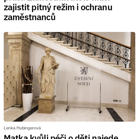
zajistit pitný režim i ochranu
zaměstnanců
Lenka Hubingerová
Matka kvůli péči o děti najede