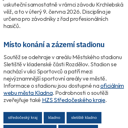
uskuteční samostatně v rámci závodu Krchlebská
věž, a to v úterý 9. června 2026. Disciplína je
určena pro závodníky z řad profesionálních
hasičů.
Místo konání a zázemí stadionu
Soutěž se odehraje v areálu Městského stadionu
Sletiště v kladenské části Rozdělov. Stadion se
nachází v ulici Sportovců a patří mezi
nejvýznamnější sportovní areály ve městě.
Informace o stadionu jsou dostupné na
oficiálním
webu města Kladna
. Podrobnosti o soutěži
zveřejňuje také
HZS Středočeského kraje
.
středočeský kraj
kladno
sletiště kladno