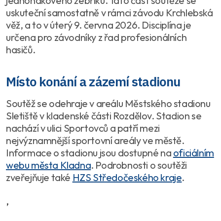
jednohákového žebříku. Tato část soutěže se
uskuteční samostatně v rámci závodu Krchlebská
věž, a to v úterý 9. června 2026. Disciplína je
určena pro závodníky z řad profesionálních
hasičů.
Místo konání a zázemí stadionu
Soutěž se odehraje v areálu Městského stadionu
Sletiště v kladenské části Rozdělov. Stadion se
nachází v ulici Sportovců a patří mezi
nejvýznamnější sportovní areály ve městě.
Informace o stadionu jsou dostupné na
oficiálním
webu města Kladna
. Podrobnosti o soutěži
zveřejňuje také
HZS Středočeského kraje
.
,