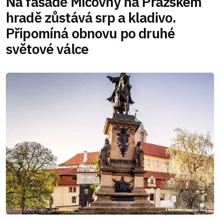
Na fasádě Míčovny na Pražském
hradě zůstává srp a kladivo.
Připomíná obnovu po druhé
světové válce