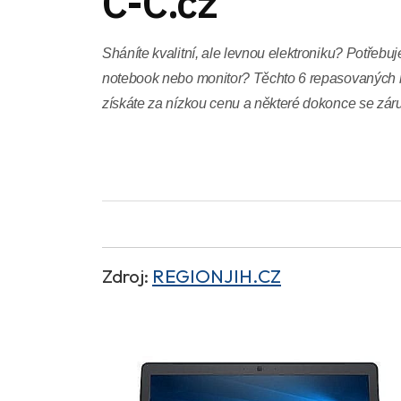
C-C.cz
Sháníte kvalitní, ale levnou elektroniku? Potřebuje
notebook nebo monitor? Těchto 6 repasovaných 
získáte za nízkou cenu a některé dokonce se zár
Zdroj:
REGIONJIH.CZ