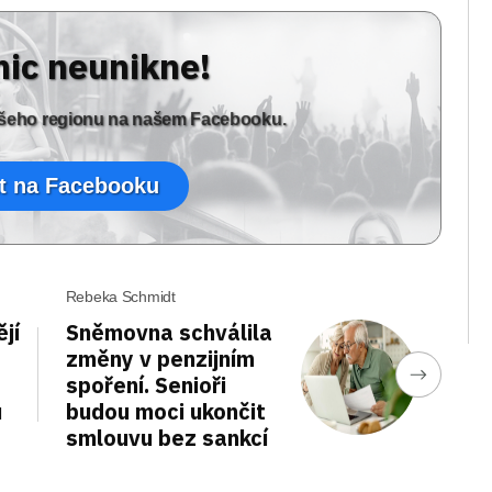
nic neunikne!
vašeho regionu na našem Facebooku.
t na Facebooku
Rebeka Schmidt
jí
Sněmovna schválila
změny v penzijním
spoření. Senioři
u
budou moci ukončit
smlouvu bez sankcí