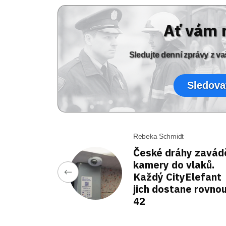
Ať vám 
Sledujte denní zprávy z 
Sledova
Rebeka Schmidt
České dráhy zavádě
kamery do vlaků.
Každý CityElefant
jich dostane rovno
42