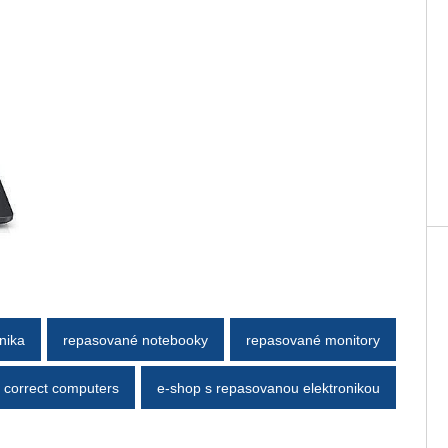
nika
repasované notebooky
repasované monitory
correct computers
e-shop s repasovanou elektronikou